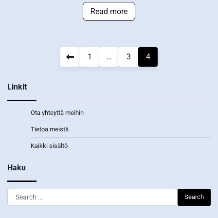
Read more
Posts
1
…
3
4
pagination
Linkit
Ota yhteyttä meihin
Tietoa meistä
Kaikki sisältö
Haku
Search
for: