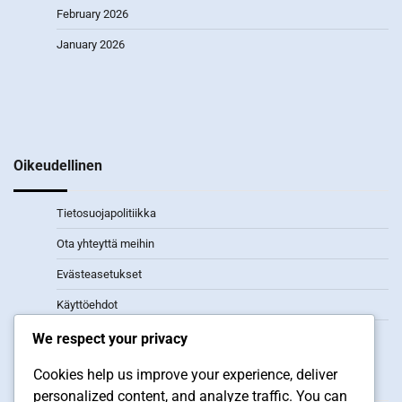
February 2026
January 2026
Oikeudellinen
Tietosuojapolitiikka
Ota yhteyttä meihin
Evästeasetukset
Käyttöehdot
Tietoa meistä
We respect your privacy
Cookies help us improve your experience, deliver
Uusimmat julkaisut
personalized content, and analyze traffic. You can