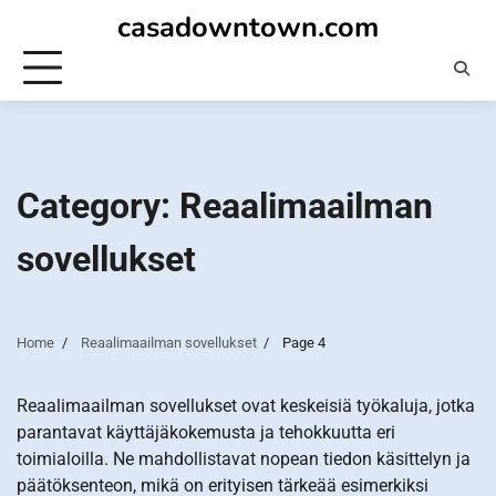
Skip
casadowntown.com
to
content
Category:
Reaalimaailman
sovellukset
Home
Reaalimaailman sovellukset
Page 4
Reaalimaailman sovellukset ovat keskeisiä työkaluja, jotka
parantavat käyttäjäkokemusta ja tehokkuutta eri
toimialoilla. Ne mahdollistavat nopean tiedon käsittelyn ja
päätöksenteon, mikä on erityisen tärkeää esimerkiksi