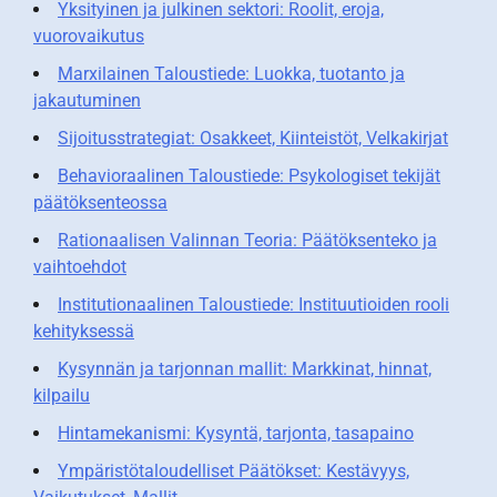
Yksityinen ja julkinen sektori: Roolit, eroja,
vuorovaikutus
Marxilainen Taloustiede: Luokka, tuotanto ja
jakautuminen
Sijoitusstrategiat: Osakkeet, Kiinteistöt, Velkakirjat
Behavioraalinen Taloustiede: Psykologiset tekijät
päätöksenteossa
Rationaalisen Valinnan Teoria: Päätöksenteko ja
vaihtoehdot
Institutionaalinen Taloustiede: Instituutioiden rooli
kehityksessä
Kysynnän ja tarjonnan mallit: Markkinat, hinnat,
kilpailu
Hintamekanismi: Kysyntä, tarjonta, tasapaino
Ympäristötaloudelliset Päätökset: Kestävyys,