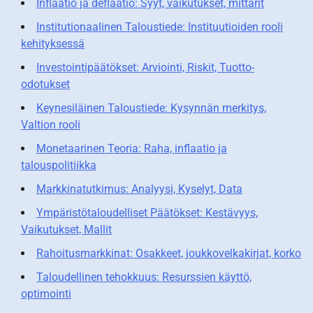
Inflaatio ja deflaatio: Syyt, vaikutukset, mittarit
Institutionaalinen Taloustiede: Instituutioiden rooli
kehityksessä
Investointipäätökset: Arviointi, Riskit, Tuotto-
odotukset
Keynesiläinen Taloustiede: Kysynnän merkitys,
Valtion rooli
Monetaarinen Teoria: Raha, inflaatio ja
talouspolitiikka
Markkinatutkimus: Analyysi, Kyselyt, Data
Ympäristötaloudelliset Päätökset: Kestävyys,
Vaikutukset, Mallit
Rahoitusmarkkinat: Osakkeet, joukkovelkakirjat, korko
Taloudellinen tehokkuus: Resurssien käyttö,
optimointi