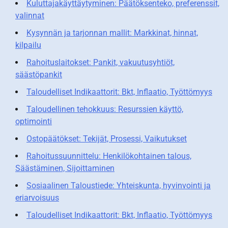
Kuluttajakäyttäytyminen: Päätöksenteko, preferenssit,
valinnat
Kysynnän ja tarjonnan mallit: Markkinat, hinnat,
kilpailu
Rahoituslaitokset: Pankit, vakuutusyhtiöt,
säästöpankit
Taloudelliset Indikaattorit: Bkt, Inflaatio, Työttömyys
Taloudellinen tehokkuus: Resurssien käyttö,
optimointi
Ostopäätökset: Tekijät, Prosessi, Vaikutukset
Rahoitussuunnittelu: Henkilökohtainen talous,
Säästäminen, Sijoittaminen
Sosiaalinen Taloustiede: Yhteiskunta, hyvinvointi ja
eriarvoisuus
Taloudelliset Indikaattorit: Bkt, Inflaatio, Työttömyys