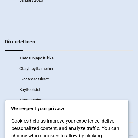
January 2026
Oikeudellinen
Tietosuojapolitiikka
Ota yhteyttä meihin
Evästeasetukset
Käyttöehdot
Tietoa meistä
We respect your privacy
Uusimmat julkaisut
Cookies help us improve your experience, deliver
personalized content, and analyze traffic. You can
Käyttäytymistaloustiede: Päätöksenteko, heuristiikat ja virheet
choose which cookies to allow by clicking