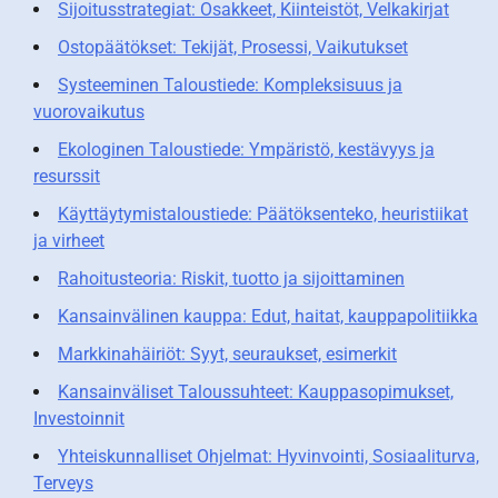
Sijoitusstrategiat: Osakkeet, Kiinteistöt, Velkakirjat
Ostopäätökset: Tekijät, Prosessi, Vaikutukset
Systeeminen Taloustiede: Kompleksisuus ja
vuorovaikutus
Ekologinen Taloustiede: Ympäristö, kestävyys ja
resurssit
Käyttäytymistaloustiede: Päätöksenteko, heuristiikat
ja virheet
Rahoitusteoria: Riskit, tuotto ja sijoittaminen
Kansainvälinen kauppa: Edut, haitat, kauppapolitiikka
Markkinahäiriöt: Syyt, seuraukset, esimerkit
Kansainväliset Taloussuhteet: Kauppasopimukset,
Investoinnit
Yhteiskunnalliset Ohjelmat: Hyvinvointi, Sosiaaliturva,
Terveys