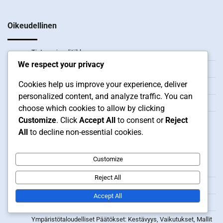
Oikeudellinen
Tietosuojapolitiikka
We respect your privacy
Ota yhteyttä meihin
Cookies help us improve your experience, deliver
Evästeasetukset
personalized content, and analyze traffic. You can
Käyttöehdot
choose which cookies to allow by clicking
Customize
. Click
Accept All
to consent or
Reject
Tietoa meistä
All
to decline non-essential cookies.
Uusimmat julkaisut
Customize
Käyttäytymistaloustiede: Päätöksenteko, heuristiikat ja virheet
Reject All
Sosiaalinen Yrittäjyys: Liiketoiminta, Yhteiskunta, Vaikutus
Accept All
Keynesiläinen Taloustiede: Kysynnän merkitys, Valtion rooli
Ympäristötaloudelliset Päätökset: Kestävyys, Vaikutukset, Mallit