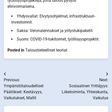
työllisyysprojekteja, jotta talous pysyisi
elinvoimaisena.
Yhdysvallat: Elvytysohjelmat, infrastruktuuri-
investoinnit.
Saksa: Veronalennukset ja yritystukipaketit.
Suomi: COVID-19-tukitoimet, työllisyysprojektit.
Posted in
Taloustieteelliset teoriat
Post
Previous:
Next:
navigation
Ympäristötaloudelliset
Sosiaalinen Yrittäjyys:
Päätökset: Kestävyys,
Liiketoiminta, Yhteiskunta,
Vaikutukset, Mallit
Vaikutus