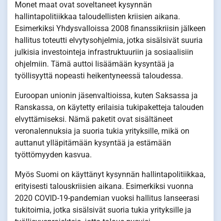
Monet maat ovat soveltaneet kysynnän
hallintapolitiikkaa taloudellisten kriisien aikana.
Esimerkiksi Yhdysvalloissa 2008 finanssikriisin jälkeen
hallitus toteutti elvytysohjelmia, jotka sisälsivät suuria
julkisia investointeja infrastruktuuriin ja sosiaalisiin
ohjelmiin. Tämä auttoi lisäämään kysyntää ja
työllisyyttä nopeasti heikentyneessä taloudessa.
Euroopan unionin jäsenvaltioissa, kuten Saksassa ja
Ranskassa, on käytetty erilaisia tukipaketteja talouden
elvyttämiseksi. Nämä paketit ovat sisältäneet
veronalennuksia ja suoria tukia yrityksille, mikä on
auttanut ylläpitämään kysyntää ja estämään
työttömyyden kasvua.
Myös Suomi on käyttänyt kysynnän hallintapolitiikkaa,
erityisesti talouskriisien aikana. Esimerkiksi vuonna
2020 COVID-19-pandemian vuoksi hallitus lanseerasi
tukitoimia, jotka sisälsivät suoria tukia yrityksille ja