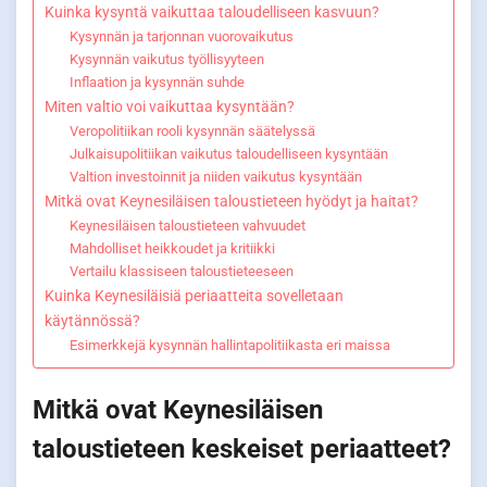
Kuinka kysyntä vaikuttaa taloudelliseen kasvuun?
Kysynnän ja tarjonnan vuorovaikutus
Kysynnän vaikutus työllisyyteen
Inflaation ja kysynnän suhde
Miten valtio voi vaikuttaa kysyntään?
Veropolitiikan rooli kysynnän säätelyssä
Julkaisupolitiikan vaikutus taloudelliseen kysyntään
Valtion investoinnit ja niiden vaikutus kysyntään
Mitkä ovat Keynesiläisen taloustieteen hyödyt ja haitat?
Keynesiläisen taloustieteen vahvuudet
Mahdolliset heikkoudet ja kritiikki
Vertailu klassiseen taloustieteeseen
Kuinka Keynesiläisiä periaatteita sovelletaan
käytännössä?
Esimerkkejä kysynnän hallintapolitiikasta eri maissa
Mitkä ovat Keynesiläisen
taloustieteen keskeiset periaatteet?