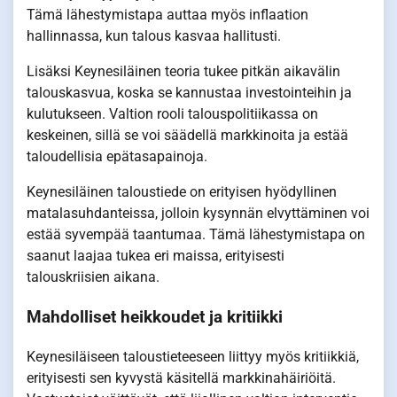
Tämä lähestymistapa auttaa myös inflaation
hallinnassa, kun talous kasvaa hallitusti.
Lisäksi Keynesiläinen teoria tukee pitkän aikavälin
talouskasvua, koska se kannustaa investointeihin ja
kulutukseen. Valtion rooli talouspolitiikassa on
keskeinen, sillä se voi säädellä markkinoita ja estää
taloudellisia epätasapainoja.
Keynesiläinen taloustiede on erityisen hyödyllinen
matalasuhdanteissa, jolloin kysynnän elvyttäminen voi
estää syvempää taantumaa. Tämä lähestymistapa on
saanut laajaa tukea eri maissa, erityisesti
talouskriisien aikana.
Mahdolliset heikkoudet ja kritiikki
Keynesiläiseen taloustieteeseen liittyy myös kritiikkiä,
erityisesti sen kyvystä käsitellä markkinahäiriöitä.