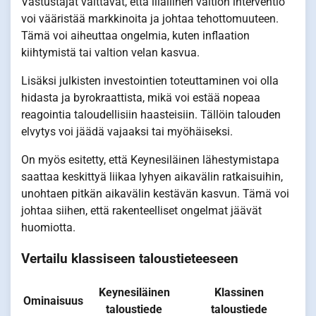
Vastustajat väittävät, että liiallinen valtion interventio
voi vääristää markkinoita ja johtaa tehottomuuteen.
Tämä voi aiheuttaa ongelmia, kuten inflaation
kiihtymistä tai valtion velan kasvua.
Lisäksi julkisten investointien toteuttaminen voi olla
hidasta ja byrokraattista, mikä voi estää nopeaa
reagointia taloudellisiin haasteisiin. Tällöin talouden
elvytys voi jäädä vajaaksi tai myöhäiseksi.
On myös esitetty, että Keynesiläinen lähestymistapa
saattaa keskittyä liikaa lyhyen aikavälin ratkaisuihin,
unohtaen pitkän aikavälin kestävän kasvun. Tämä voi
johtaa siihen, että rakenteelliset ongelmat jäävät
huomiotta.
Vertailu klassiseen taloustieteeseen
Keynesiläinen
Klassinen
Ominaisuus
taloustiede
taloustiede