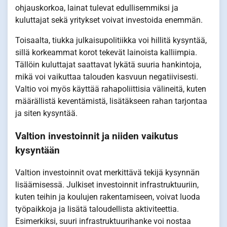
ohjauskorkoa, lainat tulevat edullisemmiksi ja
kuluttajat sekä yritykset voivat investoida enemmän.
Toisaalta, tiukka julkaisupolitiikka voi hillitä kysyntää,
sillä korkeammat korot tekevät lainoista kalliimpia.
Tällöin kuluttajat saattavat lykätä suuria hankintoja,
mikä voi vaikuttaa talouden kasvuun negatiivisesti.
Valtio voi myös käyttää rahapoliittisia välineitä, kuten
määrällistä keventämistä, lisätäkseen rahan tarjontaa
ja siten kysyntää.
Valtion investoinnit ja niiden vaikutus
kysyntään
Valtion investoinnit ovat merkittävä tekijä kysynnän
lisäämisessä. Julkiset investoinnit infrastruktuuriin,
kuten teihin ja koulujen rakentamiseen, voivat luoda
työpaikkoja ja lisätä taloudellista aktiviteettia.
Esimerkiksi, suuri infrastruktuurihanke voi nostaa