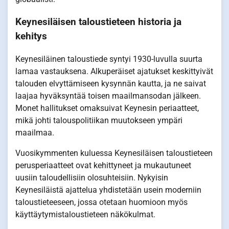
Keynesiläisen taloustieteen historia ja
kehitys
Keynesiläinen taloustiede syntyi 1930-luvulla suurta
lamaa vastauksena. Alkuperäiset ajatukset keskittyivät
talouden elvyttämiseen kysynnän kautta, ja ne saivat
laajaa hyväksyntää toisen maailmansodan jälkeen.
Monet hallitukset omaksuivat Keynesin periaatteet,
mikä johti talouspolitiikan muutokseen ympäri
maailmaa.
Vuosikymmenten kuluessa Keynesiläisen taloustieteen
perusperiaatteet ovat kehittyneet ja mukautuneet
uusiin taloudellisiin olosuhteisiin. Nykyisin
Keynesiläistä ajattelua yhdistetään usein moderniin
taloustieteeseen, jossa otetaan huomioon myös
käyttäytymistaloustieteen näkökulmat.