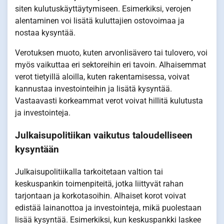
siten kulutuskäyttäytymiseen. Esimerkiksi, verojen
alentaminen voi lisätä kuluttajien ostovoimaa ja
nostaa kysyntää.
Verotuksen muoto, kuten arvonlisävero tai tulovero, voi
myös vaikuttaa eri sektoreihin eri tavoin. Alhaisemmat
verot tietyillä aloilla, kuten rakentamisessa, voivat
kannustaa investointeihin ja lisätä kysyntää.
Vastaavasti korkeammat verot voivat hillitä kulutusta
ja investointeja.
Julkaisupolitiikan vaikutus taloudelliseen
kysyntään
Julkaisupolitiikalla tarkoitetaan valtion tai
keskuspankin toimenpiteitä, jotka liittyvät rahan
tarjontaan ja korkotasoihin. Alhaiset korot voivat
edistää lainanottoa ja investointeja, mikä puolestaan
lisää kysyntää. Esimerkiksi, kun keskuspankki laskee