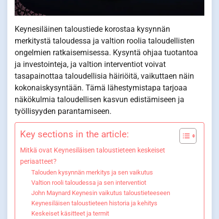
Keynesiläinen taloustiede korostaa kysynnän
merkitystä taloudessa ja valtion roolia taloudellisten
ongelmien ratkaisemisessa. Kysyntä ohjaa tuotantoa
ja investointeja, ja valtion interventiot voivat
tasapainottaa taloudellisia häiriöitä, vaikuttaen näin
kokonaiskysyntään. Tämä lähestymistapa tarjoaa
näkökulmia taloudellisen kasvun edistämiseen ja
työllisyyden parantamiseen.
Key sections in the article:
Mitkä ovat Keynesiläisen taloustieteen keskeiset
periaatteet?
Talouden kysynnän merkitys ja sen vaikutus
Valtion rooli taloudessa ja sen interventiot
John Maynard Keynesin vaikutus taloustieteeseen
Keynesiläisen taloustieteen historia ja kehitys
Keskeiset käsitteet ja termit