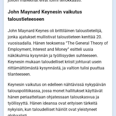
jolloin markkinat eivät toimi tehokkaasti.
John Maynard Keynesin vaikutus
taloustieteeseen
John Maynard Keynes oli brittiläinen taloustieteilijä,
jonka ajatukset mullistivat taloustieteen kenttää 20.
vuosisadalla. Hänen teoksensa “The General Theory of
Employment, Interest and Money” esitteli uusia
näkökulmia kysynnän ja työllisyyden suhteeseen.
Keynesin mukaan taloudelliset kriisit johtuvat usein
riittämättömästä kysynnästä, ja valtion tulisi puuttua
tilanteeseen.
Keynesin vaikutus on edelleen nähtävissä nykypäivän
talouspolitiikassa, jossa monet hallitukset käyttävät
hänen periaatteitaan ohjatessaan talouskasvua ja
työllisyyttä. Hänen ideansa ovat erityisen tärkeitä
nykyisin, kun taloudelliset häiriöt ovat yleistyneet
globaalisti.