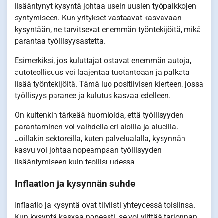
lisääntynyt kysyntä johtaa usein uusien työpaikkojen
syntymiseen. Kun yritykset vastaavat kasvavaan
kysyntään, ne tarvitsevat enemmän työntekijöitä, mikä
parantaa työllisyysastetta.
Esimerkiksi, jos kuluttajat ostavat enemmän autoja,
autoteollisuus voi laajentaa tuotantoaan ja palkata
lisää työntekijöitä. Tämä luo positiivisen kierteen, jossa
työllisyys paranee ja kulutus kasvaa edelleen.
On kuitenkin tärkeää huomioida, että työllisyyden
parantaminen voi vaihdella eri aloilla ja alueilla.
Joillakin sektoreilla, kuten palvelualalla, kysynnän
kasvu voi johtaa nopeampaan työllisyyden
lisääntymiseen kuin teollisuudessa.
Inflaation ja kysynnän suhde
Inflaatio ja kysyntä ovat tiiviisti yhteydessä toisiinsa.
Kun kysyntä kasvaa nopeasti, se voi ylittää tarjonnan,