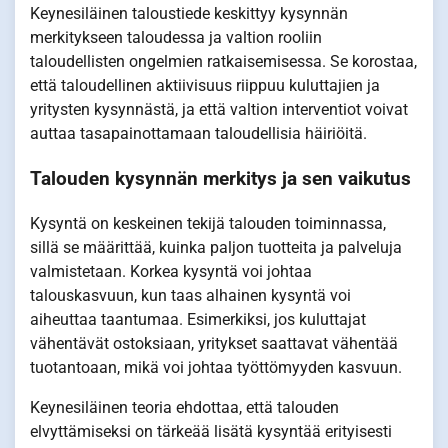
Keynesiläinen taloustiede keskittyy kysynnän
merkitykseen taloudessa ja valtion rooliin
taloudellisten ongelmien ratkaisemisessa. Se korostaa,
että taloudellinen aktiivisuus riippuu kuluttajien ja
yritysten kysynnästä, ja että valtion interventiot voivat
auttaa tasapainottamaan taloudellisia häiriöitä.
Talouden kysynnän merkitys ja sen vaikutus
Kysyntä on keskeinen tekijä talouden toiminnassa,
sillä se määrittää, kuinka paljon tuotteita ja palveluja
valmistetaan. Korkea kysyntä voi johtaa
talouskasvuun, kun taas alhainen kysyntä voi
aiheuttaa taantumaa. Esimerkiksi, jos kuluttajat
vähentävät ostoksiaan, yritykset saattavat vähentää
tuotantoaan, mikä voi johtaa työttömyyden kasvuun.
Keynesiläinen teoria ehdottaa, että talouden
elvyttämiseksi on tärkeää lisätä kysyntää erityisesti