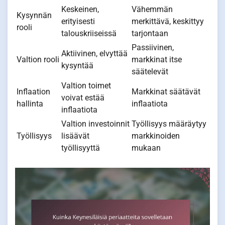
Keskeinen,
Vähemmän
Kysynnän
erityisesti
merkittävä, keskittyy
rooli
talouskriiseissä
tarjontaan
Passiivinen,
Aktiivinen, elvyttää
Valtion rooli
markkinat itse
kysyntää
säätelevät
Valtion toimet
Inflaation
Markkinat säätävät
voivat estää
hallinta
inflaatiota
inflaatiota
Valtion investoinnit
Työllisyys määräytyy
Työllisyys
lisäävät
markkinoiden
työllisyyttä
mukaan