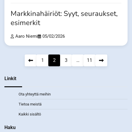
Markkinahäiriöt: Syyt, seuraukset,
esimerkit
Aaro Niemi
05/02/2026
Posts
1
2
3
…
11
pagination
Linkit
Ota yhteyttä meihin
Tietoa meistä
Kaikki sisältö
Haku