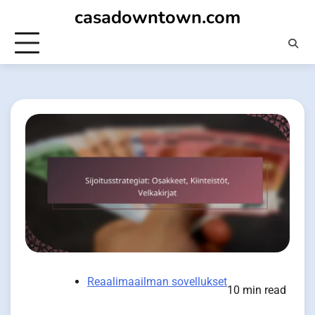
Skip
casadowntown.com
to
content
Reaalimaailman sovellukset
10 min read