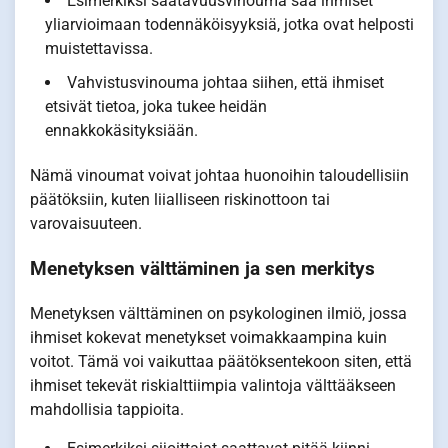
Esimerkiksi saatavuusvinouma saa ihmiset
yliarvioimaan todennäköisyyksiä, jotka ovat helposti
muistettavissa.
Vahvistusvinouma johtaa siihen, että ihmiset
etsivät tietoa, joka tukee heidän
ennakkokäsityksiään.
Nämä vinoumat voivat johtaa huonoihin taloudellisiin
päätöksiin, kuten liialliseen riskinottoon tai
varovaisuuteen.
Menetyksen välttäminen ja sen merkitys
Menetyksen välttäminen on psykologinen ilmiö, jossa
ihmiset kokevat menetykset voimakkaampina kuin
voitot. Tämä voi vaikuttaa päätöksentekoon siten, että
ihmiset tekevät riskialttiimpia valintoja välttääkseen
mahdollisia tappioita.