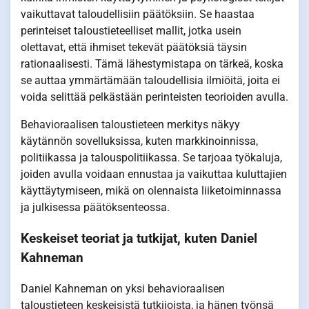
vaikuttavat taloudellisiin päätöksiin. Se haastaa
perinteiset taloustieteelliset mallit, jotka usein
olettavat, että ihmiset tekevät päätöksiä täysin
rationaalisesti. Tämä lähestymistapa on tärkeä, koska
se auttaa ymmärtämään taloudellisia ilmiöitä, joita ei
voida selittää pelkästään perinteisten teorioiden avulla.
Behavioraalisen taloustieteen merkitys näkyy
käytännön sovelluksissa, kuten markkinoinnissa,
politiikassa ja talouspolitiikassa. Se tarjoaa työkaluja,
joiden avulla voidaan ennustaa ja vaikuttaa kuluttajien
käyttäytymiseen, mikä on olennaista liiketoiminnassa
ja julkisessa päätöksenteossa.
Keskeiset teoriat ja tutkijat, kuten Daniel
Kahneman
Daniel Kahneman on yksi behavioraalisen
taloustieteen keskeisistä tutkijoista, ja hänen työnsä