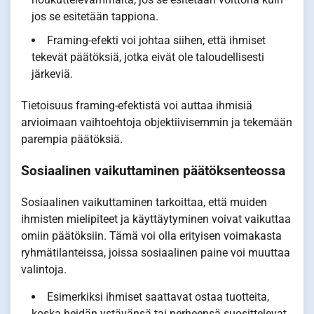
jos se esitetään tappiona.
Framing-efekti voi johtaa siihen, että ihmiset
tekevät päätöksiä, jotka eivät ole taloudellisesti
järkeviä.
Tietoisuus framing-efektistä voi auttaa ihmisiä
arvioimaan vaihtoehtoja objektiivisemmin ja tekemään
parempia päätöksiä.
Sosiaalinen vaikuttaminen päätöksenteossa
Sosiaalinen vaikuttaminen tarkoittaa, että muiden
ihmisten mielipiteet ja käyttäytyminen voivat vaikuttaa
omiin päätöksiin. Tämä voi olla erityisen voimakasta
ryhmätilanteissa, joissa sosiaalinen paine voi muuttaa
valintoja.
Esimerkiksi ihmiset saattavat ostaa tuotteita,
koska heidän ystävänsä tai perheensä suosittelevat