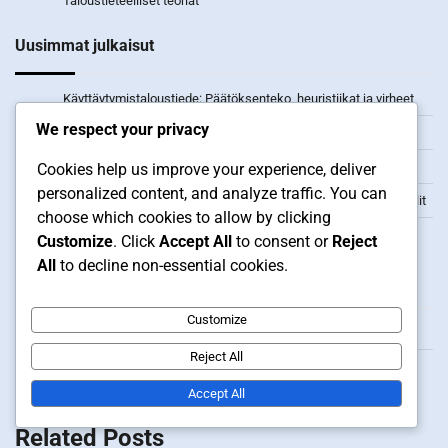
Taloustieteelliset teoriat
Uusimmat julkaisut
Käyttäytymistaloustiede: Päätöksenteko, heuristiikat ja virheet
We respect your privacy
Sosiaalinen Yrittäjyys: Liiketoiminta, Yhteiskunta, Vaikutus
Keynesiläinen Taloustiede: Kysynnän merkitys, Valtion rooli
Cookies help us improve your experience, deliver
personalized content, and analyze traffic. You can
Ympäristötaloudelliset Päätökset: Kestävyys, Vaikutukset, Mallit
choose which cookies to allow by clicking
Kuluttajakäyttäytyminen: Päätöksenteko, preferenssit, valinnat
Customize
. Click
Accept All
to consent or
Reject
All
to decline non-essential cookies.
Arkisto
Customize
February 2026
Reject All
January 2026
Accept All
Related Posts