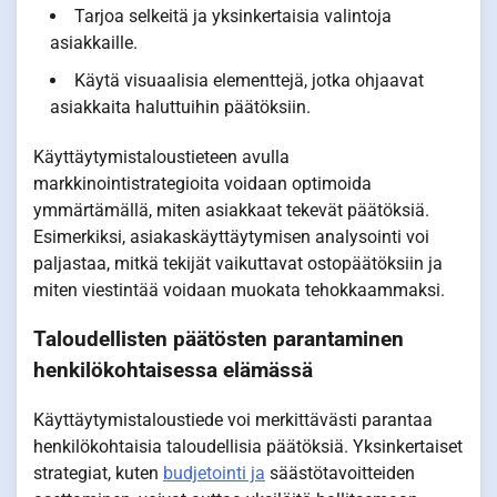
Tarjoa selkeitä ja yksinkertaisia valintoja
asiakkaille.
Käytä visuaalisia elementtejä, jotka ohjaavat
asiakkaita haluttuihin päätöksiin.
Käyttäytymistaloustieteen avulla
markkinointistrategioita voidaan optimoida
ymmärtämällä, miten asiakkaat tekevät päätöksiä.
Esimerkiksi, asiakaskäyttäytymisen analysointi voi
paljastaa, mitkä tekijät vaikuttavat ostopäätöksiin ja
miten viestintää voidaan muokata tehokkaammaksi.
Taloudellisten päätösten parantaminen
henkilökohtaisessa elämässä
Käyttäytymistaloustiede voi merkittävästi parantaa
henkilökohtaisia taloudellisia päätöksiä. Yksinkertaiset
strategiat, kuten
budjetointi ja
säästötavoitteiden