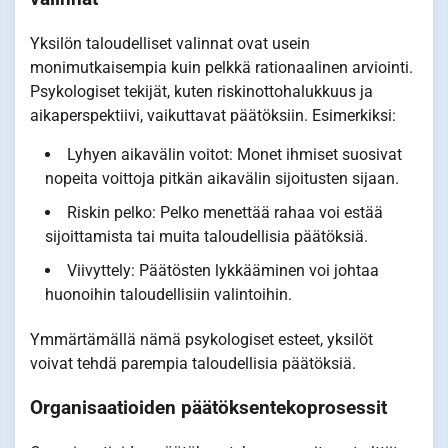
Yksilön taloudelliset valinnat ovat usein
monimutkaisempia kuin pelkkä rationaalinen arviointi.
Psykologiset tekijät, kuten riskinottohalukkuus ja
aikaperspektiivi, vaikuttavat päätöksiin. Esimerkiksi:
Lyhyen aikavälin voitot: Monet ihmiset suosivat
nopeita voittoja pitkän aikavälin sijoitusten sijaan.
Riskin pelko: Pelko menettää rahaa voi estää
sijoittamista tai muita taloudellisia päätöksiä.
Viivyttely: Päätösten lykkääminen voi johtaa
huonoihin taloudellisiin valintoihin.
Ymmärtämällä nämä psykologiset esteet, yksilöt
voivat tehdä parempia taloudellisia päätöksiä.
Organisaatioiden päätöksentekoprosessit