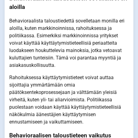
aloilla
Behavioraalista taloustiedettä sovelletaan monilla eri
aloilla, kuten markkinoinnissa, rahoituksessa ja
politiikassa. Esimerkiksi markkinoinnissa yritykset
voivat käyttää käyttäytymistieteellisiä periaatteita
luodakseen houkuttelevia mainoksia, jotka vetoavat
kuluttajien tunteisiin. Tämä voi parantaa myyntiä ja
asiakasuskollisuutta.
Rahoituksessa käyttäytymistieteet voivat auttaa
sijoittajia ymmärtämään omia
päätöksentekoprosessejaan ja välttämään yleisiä
virheitä, kuten yli- tai aliarvioimista. Politiikassa
puolestaan voidaan käyttää käyttäytymistieteellisiä
näkökulmia äänestäjien käyttäytymisen
ennustamiseen ja vaikuttamiseen.
Behavioraalisen taloustieteen vaikutus