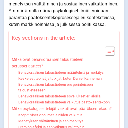
menetyksen välttäminen ja sosiaalinen vaikuttaminen.
Ymmärtämällä nämä psykologiset ilmiöt voidaan
parantaa päätöksentekoprosesseja eri konteksteissa,
kuten markkinoinnissa ja julkisessa politiikassa.
Key sections in the article:
Mitkä ovat behavioraalisen taloustieteen
perusperiaatteet?
Behavioraalisen taloustieteen määritelmä ja merkitys
Keskeiset teoriat ja tutkijat, kuten Daniel Kahneman
Behavioraalisen taloustieteen ero perinteiseen
taloustieteeseen
Behavioraalisen taloustieteen sovellukset eri aloilla
Behavioraalisen taloustieteen vaikutus päätöksentekoon
Mitkä psykologiset tekijät vaikuttavat päätöksentekoon?
Kognitiiviset vinoumat ja niiden vaikutus
Menetyksen välttäminen ja sen merkitys
Framing-efekti ja sen vaikutus valintoihin