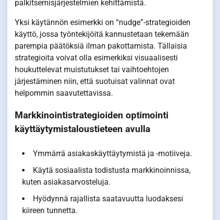
palkitsemisjärjestelmien kehittämistä.
Yksi käytännön esimerkki on “nudge”-strategioiden
käyttö, jossa työntekijöitä kannustetaan tekemään
parempia päätöksiä ilman pakottamista. Tällaisia
strategioita voivat olla esimerkiksi visuaalisesti
houkuttelevat muistutukset tai vaihtoehtojen
järjestäminen niin, että suotuisat valinnat ovat
helpommin saavutettavissa.
Markkinointistrategioiden optimointi
käyttäytymistaloustieteen avulla
Ymmärrä asiakaskäyttäytymistä ja -motiiveja.
Käytä sosiaalista todistusta markkinoinnissa,
kuten asiakasarvosteluja.
Hyödynnä rajallista saatavuutta luodaksesi
kiireen tunnetta.