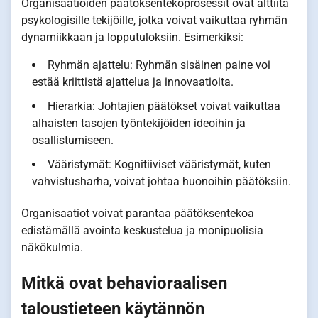
Organisaatioiden päätöksentekoprosessit ovat alttiita
psykologisille tekijöille, jotka voivat vaikuttaa ryhmän
dynamiikkaan ja lopputuloksiin. Esimerkiksi:
Ryhmän ajattelu: Ryhmän sisäinen paine voi
estää kriittistä ajattelua ja innovaatioita.
Hierarkia: Johtajien päätökset voivat vaikuttaa
alhaisten tasojen työntekijöiden ideoihin ja
osallistumiseen.
Vääristymät: Kognitiiviset vääristymät, kuten
vahvistusharha, voivat johtaa huonoihin päätöksiin.
Organisaatiot voivat parantaa päätöksentekoa
edistämällä avointa keskustelua ja monipuolisia
näkökulmia.
Mitkä ovat behavioraalisen
taloustieteen käytännön