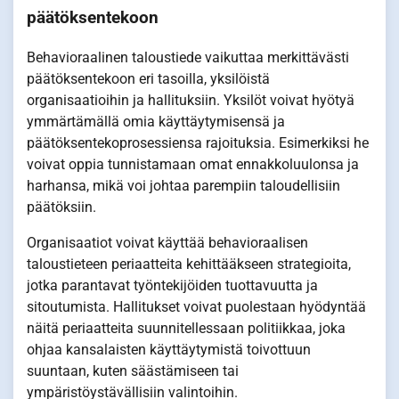
päätöksentekoon
Behavioraalinen taloustiede vaikuttaa merkittävästi
päätöksentekoon eri tasoilla, yksilöistä
organisaatioihin ja hallituksiin. Yksilöt voivat hyötyä
ymmärtämällä omia käyttäytymisensä ja
päätöksentekoprosessiensa rajoituksia. Esimerkiksi he
voivat oppia tunnistamaan omat ennakkoluulonsa ja
harhansa, mikä voi johtaa parempiin taloudellisiin
päätöksiin.
Organisaatiot voivat käyttää behavioraalisen
taloustieteen periaatteita kehittääkseen strategioita,
jotka parantavat työntekijöiden tuottavuutta ja
sitoutumista. Hallitukset voivat puolestaan hyödyntää
näitä periaatteita suunnitellessaan politiikkaa, joka
ohjaa kansalaisten käyttäytymistä toivottuun
suuntaan, kuten säästämiseen tai
ympäristöystävällisiin valintoihin.