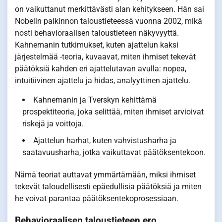
on vaikuttanut merkittävästi alan kehitykseen. Hän sai
Nobelin palkinnon taloustieteessä vuonna 2002, mikä
nosti behavioraalisen taloustieteen näkyvyyttä.
Kahnemanin tutkimukset, kuten ajattelun kaksi
järjestelmää -teoria, kuvaavat, miten ihmiset tekevät
päätöksiä kahden eri ajattelutavan avulla: nopea,
intuitiivinen ajattelu ja hidas, analyyttinen ajattelu.
Kahnemanin ja Tverskyn kehittämä
prospektiteoria, joka selittää, miten ihmiset arvioivat
riskejä ja voittoja.
Ajattelun harhat, kuten vahvistusharha ja
saatavuusharha, jotka vaikuttavat päätöksentekoon.
Nämä teoriat auttavat ymmärtämään, miksi ihmiset
tekevät taloudellisesti epäedullisia päätöksiä ja miten
he voivat parantaa päätöksentekoprosessiaan.
Behavioraalisen taloustieteen ero