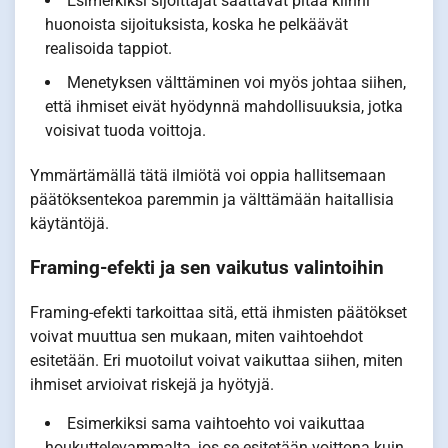
Esimerkiksi sijoittajat saattavat pitää kiinni
huonoista sijoituksista, koska he pelkäävät
realisoida tappiot.
Menetyksen välttäminen voi myös johtaa siihen,
että ihmiset eivät hyödynnä mahdollisuuksia, jotka
voisivat tuoda voittoja.
Ymmärtämällä tätä ilmiötä voi oppia hallitsemaan
päätöksentekoa paremmin ja välttämään haitallisia
käytäntöjä.
Framing-efekti ja sen vaikutus valintoihin
Framing-efekti tarkoittaa sitä, että ihmisten päätökset
voivat muuttua sen mukaan, miten vaihtoehdot
esitetään. Eri muotoilut voivat vaikuttaa siihen, miten
ihmiset arvioivat riskejä ja hyötyjä.
Esimerkiksi sama vaihtoehto voi vaikuttaa
houkuttelevammalta, jos se esitetään voittona kuin