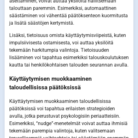
asettaminen, voivat auttaa yksilöitä hallitsemaan
talouttaan paremmin. Esimerkiksi, automaattinen
säästäminen voi vähentää päätöksenteon kuormitusta
ja lisätä säästöjen kertymistä.
Lisäksi, tietoisuus omista käyttäytymisviipeistä, kuten
impulsiivisesta ostamisesta, voi auttaa yksilöitä
tekemään harkitumpia valintoja. Tietoisuuden
lisääminen voi tapahtua esimerkiksi talouskoulutuksen
kautta tai henkilökohtaisen talouden seurannan avulla.
Käyttäytymisen muokkaaminen
taloudellisissa päätöksissä
Käyttäytymisen muokkaaminen taloudellisissa
päätöksissä voi tapahtua erilaisten strategioiden
avulla, jotka perustuvat psykologisiin periaatteisiin.
Esimerkiksi, “nudge”-menetelmät voivat auttaa ihmisiä
tekemään parempia valintoja, kuten valitsemaan