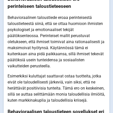
perinteiseen taloustieteeseen
Behavioraalinen taloustiede eroaa perinteisestä
taloustieteestä siinä, että se ottaa huomioon ihmisten
psykologiset ja emotionaaliset tekijät
päätöksenteossa. Perinteiset mallit perustuvat
oletukseen, että ihmiset toimivat aina rationaalisesti ja
maksimoivat hyötynsä. Käytännössä tämä ei
kuitenkaan aina pidä paikkaansa, sillä ihmiset tekevät
päätöksiä usein tunteidensa ja sosiaalisten
vaikutteiden perusteella.
Esimerkiksi kuluttajat saattavat ostaa tuotteita, jotka
eivät ole taloudellisesti järkeviä, vain siksi, että ne
herättävät positiivisia tunteita. Tämä ero on keskeinen,
sillä se auttaa selittämään monia taloudellisia ilmiöitä,
kuten markkinakuplia ja taloudellisia kriisejä.
Behavioraalisen taloustieteen sovellukset eri