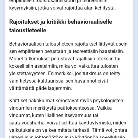
empiiriseen todistusaineistoon ja teoreettisiin
kysymyksiin, jotka voivat rajoittaa alan kehitystä.
Rajoitukset ja kritiikki behavioraaliselle
taloustieteelle
Behavioraalisen taloustieteen rajoitukset liittyvät usein
sen empiiriseen perustaan ja teoreettisiin haasteisiin.
Monet tutkimukset perustuvat rajallisiin otoksiin tai
kokeellisiin asetelmiin, mikä voi vaikuttaa tulosten
yleistettävyyteen. Esimerkiksi, jos tutkimus on tehty
vain tietyssä kulttuurissa, sen havainnot eivät
välttämättä päde laajemmin.
Kriittiset näkökulmat korostavat myös psykologisten
vinoumien merkitystä päätöksenteossa. Vaikka
vinoumat, kuten liiallinen itsevarmuus tai
saatavuusharha, voivat selittää käyttäytymistä, niiden
vaikutuksia on vaikea mitata tarkasti. Tämä voi johtaa
virheellisiin johtopäätöksiin ja käytännön sovelluksiin.