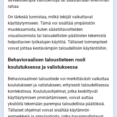
terveellisempiä vaihtoehtoja tai säästämään enemmän
rahaa.
On tärkeää tunnistaa, mitkä tekijät vaikuttavat
käyttäytymiseen. Tämä voi sisältää ympäristön
muokkaamista, kuten säästötavoitteiden
visualisoimista tai taloudellisten päätösten tekemistä
helpottavien työkalujen käyttöä. Tällaiset toimenpiteet
voivat johtaa kestävämpiin taloudellisiin käytäntöihin.
Behavioraalisen taloustieteen rooli
koulutuksessa ja valistuksessa
Behavioraalinen taloustiede voi merkittävästi vaikuttaa
koulutukseen ja valistukseen, erityisesti taloudellisessa
kontekstissa. Koulutusohjelmat, jotka keskittyvät
käyttäytymisen ymmärtämiseen, voivat auttaa
yksilöitä tekemään parempia taloudellisia päätöksiä.
Tällaiset ohjelmat voivat sisältää käytännön
esimerkkejä ja simulaatioita, jotka havainnollistavat