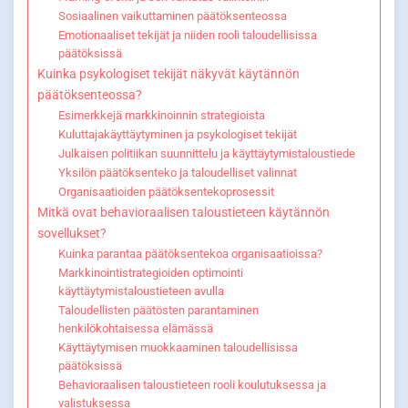
Sosiaalinen vaikuttaminen päätöksenteossa
Emotionaaliset tekijät ja niiden rooli taloudellisissa
päätöksissä
Kuinka psykologiset tekijät näkyvät käytännön
päätöksenteossa?
Esimerkkejä markkinoinnin strategioista
Kuluttajakäyttäytyminen ja psykologiset tekijät
Julkaisen politiikan suunnittelu ja käyttäytymistaloustiede
Yksilön päätöksenteko ja taloudelliset valinnat
Organisaatioiden päätöksentekoprosessit
Mitkä ovat behavioraalisen taloustieteen käytännön
sovellukset?
Kuinka parantaa päätöksentekoa organisaatioissa?
Markkinointistrategioiden optimointi
käyttäytymistaloustieteen avulla
Taloudellisten päätösten parantaminen
henkilökohtaisessa elämässä
Käyttäytymisen muokkaaminen taloudellisissa
päätöksissä
Behavioraalisen taloustieteen rooli koulutuksessa ja
valistuksessa