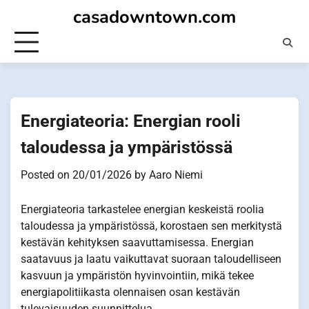
Skip
casadowntown.com
to
content
Energiateoria: Energian rooli
taloudessa ja ympäristössä
Posted on
20/01/2026
by
Aaro Niemi
Energiateoria tarkastelee energian keskeistä roolia
taloudessa ja ympäristössä, korostaen sen merkitystä
kestävän kehityksen saavuttamisessa. Energian
saatavuus ja laatu vaikuttavat suoraan taloudelliseen
kasvuun ja ympäristön hyvinvointiin, mikä tekee
energiapolitiikasta olennaisen osan kestävän
tulevaisuuden suunnittelua.