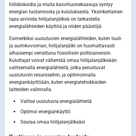
hiilidioksidia ja muita kasvihuonekaasuja syntyy
energian tuotannosta ja kulutuksesta. Yksinkertainen
tapa arvioida hiilijalanjälkeä on tarkastella
energialähteiden käyttöä ja niiden päästöjä.
Esimerkiksi uusiutuvien energialähteiden, kuten tuuli-
ja aurinkovoiman, hiilijalanjälki on huomattavasti
alhaisempi verrattuna fossiilisiin polttoaineisiin.
Kuluttajat voivat vähentää omaa hiilijalanjälkeään
valitsemalla energialähteitä, jotka perustuvat
uusiutuviin resursseihin, ja optimoimalla
energiankäyttöään, kuten energiatehokkaiden
laitteiden valinnalla.
Valitse uusiutuvia energialähteitä
Optimoi energiankäyttö
Seuraa omaa hiilijalanjälkeäsi