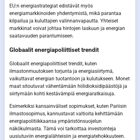
EU:n energiastrategiat edistävät myös
energiamarkkinoiden yhdentymistä, mikä parantaa
kilpailua ja kuluttajien valinnanvapautta. Yhteiset
markkinat voivat johtaa hintojen laskuun ja energian
saatavuuden parantumiseen.
Globaalit energiapoliittiset trendit
Globaalit energiapoliittiset trendit, kuten
ilmastonmuutoksen torjunta ja energiasiirtymä,
vaikuttavat energian tuotantoon ja kulutukseen. Monet
maat sitoutuvat vähentämään hiilidioksidipäästöjä ja
siirtymään kohti kestävämpiä energiaratkaisuja.
Esimerkiksi kansainväliset sopimukset, kuten Pariisin
ilmastosopimus, kannustavat valtioita kehittämään
energiapolitiikkaansa ympäristönsuojelun
näkökulmasta. Tämä voi tarkoittaa investointeja
uusiutuviin energialähteisiin ja energiatehokkuuteen.