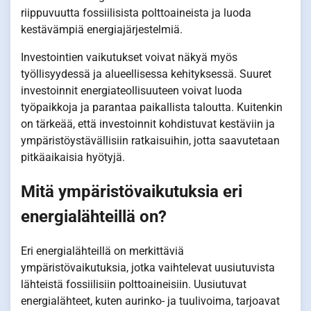
riippuvuutta fossiilisista polttoaineista ja luoda
kestävämpiä energiajärjestelmiä.
Investointien vaikutukset voivat näkyä myös
työllisyydessä ja alueellisessa kehityksessä. Suuret
investoinnit energiateollisuuteen voivat luoda
työpaikkoja ja parantaa paikallista taloutta. Kuitenkin
on tärkeää, että investoinnit kohdistuvat kestäviin ja
ympäristöystävällisiin ratkaisuihin, jotta saavutetaan
pitkäaikaisia hyötyjä.
Mitä ympäristövaikutuksia eri
energialähteillä on?
Eri energialähteillä on merkittäviä
ympäristövaikutuksia, jotka vaihtelevat uusiutuvista
lähteistä fossiilisiin polttoaineisiin. Uusiutuvat
energialähteet, kuten aurinko- ja tuulivoima, tarjoavat