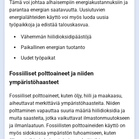
Tämä voi johtaa alhaisempiin energiakustannuksiin ja
parantaa energian saatavuutta. Uusiutuvien
energialähteiden käyttö voi myös luoda uusia
työpaikkoja ja edistää talouskasvua.
Vähemmän hiilidioksidipäästöjä
Paikallinen energian tuotanto
Uudet työpaikat
Fossiiliset polttoaineet ja niiden
ympäristöhaasteet
Fossiiliset polttoaineet, kuten öljy, hiili ja maakaasu,
aiheuttavat merkittäviä ympäristöhaasteita. Niiden
polttaminen vapauttaa suuria määriä hiilidioksidia ja
muita saasteita, jotka vaikuttavat ilmastonmuutokseen
ja ilmanlaatuun. Fossiilisten polttoaineiden käyttö on
myös sidoksissa ympäristön tuhoamiseen, kuten