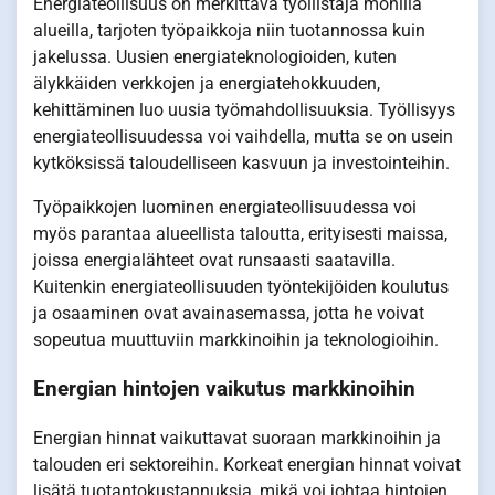
Energiateollisuus on merkittävä työllistäjä monilla
alueilla, tarjoten työpaikkoja niin tuotannossa kuin
jakelussa. Uusien energiateknologioiden, kuten
älykkäiden verkkojen ja energiatehokkuuden,
kehittäminen luo uusia työmahdollisuuksia. Työllisyys
energiateollisuudessa voi vaihdella, mutta se on usein
kytköksissä taloudelliseen kasvuun ja investointeihin.
Työpaikkojen luominen energiateollisuudessa voi
myös parantaa alueellista taloutta, erityisesti maissa,
joissa energialähteet ovat runsaasti saatavilla.
Kuitenkin energiateollisuuden työntekijöiden koulutus
ja osaaminen ovat avainasemassa, jotta he voivat
sopeutua muuttuviin markkinoihin ja teknologioihin.
Energian hintojen vaikutus markkinoihin
Energian hinnat vaikuttavat suoraan markkinoihin ja
talouden eri sektoreihin. Korkeat energian hinnat voivat
lisätä tuotantokustannuksia, mikä voi johtaa hintojen