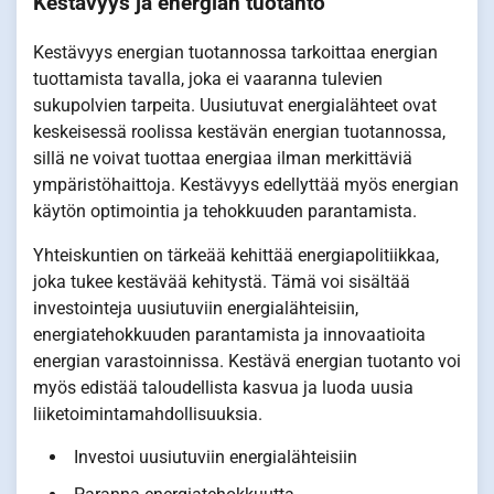
Kestävyys ja energian tuotanto
Kestävyys energian tuotannossa tarkoittaa energian
tuottamista tavalla, joka ei vaaranna tulevien
sukupolvien tarpeita. Uusiutuvat energialähteet ovat
keskeisessä roolissa kestävän energian tuotannossa,
sillä ne voivat tuottaa energiaa ilman merkittäviä
ympäristöhaittoja. Kestävyys edellyttää myös energian
käytön optimointia ja tehokkuuden parantamista.
Yhteiskuntien on tärkeää kehittää energiapolitiikkaa,
joka tukee kestävää kehitystä. Tämä voi sisältää
investointeja uusiutuviin energialähteisiin,
energiatehokkuuden parantamista ja innovaatioita
energian varastoinnissa. Kestävä energian tuotanto voi
myös edistää taloudellista kasvua ja luoda uusia
liiketoimintamahdollisuuksia.
Investoi uusiutuviin energialähteisiin