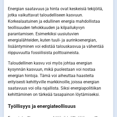
Energian saatavuus ja hinta ovat keskeisiä tekijöitä,
jotka vaikuttavat taloudelliseen kasvuun.
Korkealaatuinen ja edullinen energia mahdollistaa
teollisuuden tehokkuuden ja kilpailukyvyn
parantamisen. Esimerkiksi uusiutuvien
energialähteiden, kuten tuuli- ja aurinkoenergian,
lisääntyminen voi edistää talouskasvua ja vähentää
riippuvuutta fossiilisista polttoaineista.
Taloudellinen kasvu voi myös johtaa energian
kysynnän kasvuun, mikä puolestaan voi nostaa
energian hintoja. Tämä voi aiheuttaa haasteita
erityisesti kehittyville markkinoille, joissa energian
saatavuus voi olla rajallista. Siksi energiapolitiikan
kehittäminen on tärkeää tasapainon löytämiseksi.
Työllisyys ja energiateollisuus