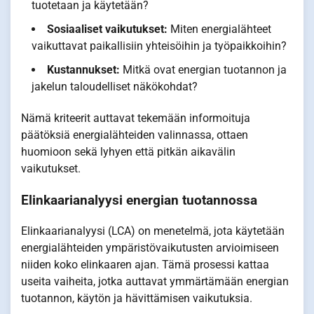
tuotetaan ja käytetään?
Sosiaaliset vaikutukset:
Miten energialähteet
vaikuttavat paikallisiin yhteisöihin ja työpaikkoihin?
Kustannukset:
Mitkä ovat energian tuotannon ja
jakelun taloudelliset näkökohdat?
Nämä kriteerit auttavat tekemään informoituja
päätöksiä energialähteiden valinnassa, ottaen
huomioon sekä lyhyen että pitkän aikavälin
vaikutukset.
Elinkaarianalyysi energian tuotannossa
Elinkaarianalyysi (LCA) on menetelmä, jota käytetään
energialähteiden ympäristövaikutusten arvioimiseen
niiden koko elinkaaren ajan. Tämä prosessi kattaa
useita vaiheita, jotka auttavat ymmärtämään energian
tuotannon, käytön ja hävittämisen vaikutuksia.