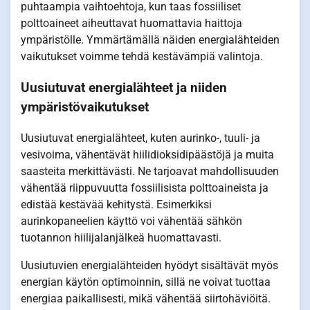
puhtaampia vaihtoehtoja, kun taas fossiiliset
polttoaineet aiheuttavat huomattavia haittoja
ympäristölle. Ymmärtämällä näiden energialähteiden
vaikutukset voimme tehdä kestävämpiä valintoja.
Uusiutuvat energialähteet ja niiden
ympäristövaikutukset
Uusiutuvat energialähteet, kuten aurinko-, tuuli- ja
vesivoima, vähentävät hiilidioksidipäästöjä ja muita
saasteita merkittävästi. Ne tarjoavat mahdollisuuden
vähentää riippuvuutta fossiilisista polttoaineista ja
edistää kestävää kehitystä. Esimerkiksi
aurinkopaneelien käyttö voi vähentää sähkön
tuotannon hiilijalanjälkeä huomattavasti.
Uusiutuvien energialähteiden hyödyt sisältävät myös
energian käytön optimoinnin, sillä ne voivat tuottaa
energiaa paikallisesti, mikä vähentää siirtohäviöitä.