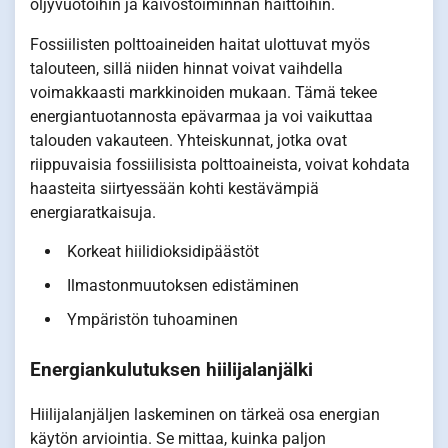
öljyvuotoihin ja kaivostoiminnan haittoihin.
Fossiilisten polttoaineiden haitat ulottuvat myös
talouteen, sillä niiden hinnat voivat vaihdella
voimakkaasti markkinoiden mukaan. Tämä tekee
energiantuotannosta epävarmaa ja voi vaikuttaa
talouden vakauteen. Yhteiskunnat, jotka ovat
riippuvaisia fossiilisista polttoaineista, voivat kohdata
haasteita siirtyessään kohti kestävämpiä
energiaratkaisuja.
Korkeat hiilidioksidipäästöt
Ilmastonmuutoksen edistäminen
Ympäristön tuhoaminen
Energiankulutuksen hiilijalanjälki
Hiilijalanjäljen laskeminen on tärkeä osa energian
käytön arviointia. Se mittaa, kuinka paljon