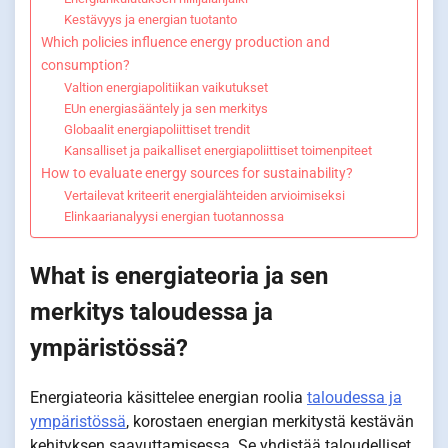
Kestävyys ja energian tuotanto
Which policies influence energy production and
consumption?
Valtion energiapolitiikan vaikutukset
EUn energiasääntely ja sen merkitys
Globaalit energiapoliittiset trendit
Kansalliset ja paikalliset energiapoliittiset toimenpiteet
How to evaluate energy sources for sustainability?
Vertailevat kriteerit energialähteiden arvioimiseksi
Elinkaarianalyysi energian tuotannossa
What is energiateoria ja sen
merkitys taloudessa ja
ympäristössä?
Energiateoria käsittelee energian roolia
taloudessa ja
ympäristössä
, korostaen energian merkitystä kestävän
kehityksen saavuttamisessa. Se yhdistää taloudelliset