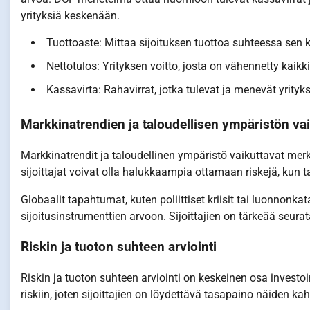
yrityksiä keskenään.
Tuottoaste: Mittaa sijoituksen tuottoa suhteessa sen 
Nettotulos: Yrityksen voitto, josta on vähennetty kaikki
Kassavirta: Rahavirrat, jotka tulevat ja menevät yrityk
Markkinatrendien ja taloudellisen ympäristön va
Markkinatrendit ja taloudellinen ympäristö vaikuttavat merk
sijoittajat voivat olla halukkaampia ottamaan riskejä, kun
Globaalit tapahtumat, kuten poliittiset kriisit tai luonnonka
sijoitusinstrumenttien arvoon. Sijoittajien on tärkeää seura
Riskin ja tuoton suhteen arviointi
Riskin ja tuoton suhteen arviointi on keskeinen osa investo
riskiin, joten sijoittajien on löydettävä tasapaino näiden kah