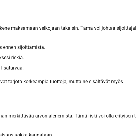
 kykene maksamaan velkojaan takaisin. Tämä voi johtaa sijoittajal
s ennen sijoittamista.
sesi riskiä.
 lisäturvaa.
voivat tarjota korkeampia tuottoja, mutta ne sisältävät myös
ilman merkittävää arvon alenemista. Tämä riski voi olla erityisen 
maisuusluokka kaupataan.