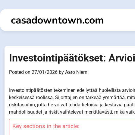
Skip
to
casadowntown.com
content
Investointipäätökset: Arvioi
Posted on
27/01/2026
by
Aaro Niemi
Investointipäätösten tekeminen edellyttää huolellista arvioint
keskeisessä roolissa. Sijoittajien on tärkeää ymmärtää, miten
riskitasoihin, jotta he voivat tehdä tietoisia ja kestäviä pää
mahdollisuudet ja riskit vaihtelevat merkittävästi, mikä vaik
Key sections in the article: