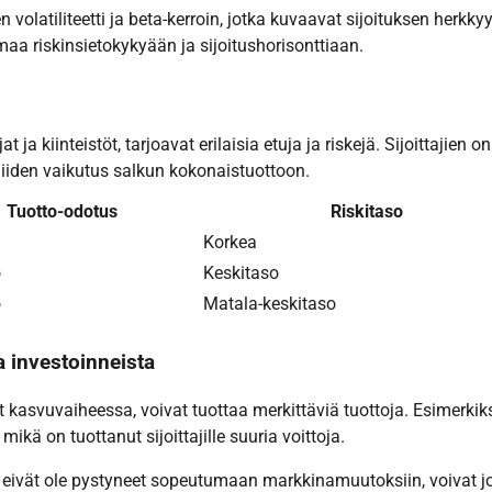
n volatiliteetti ja beta-kerroin, jotka kuvaavat sijoituksen herkky
maa riskinsietokykyään ja sijoitushorisonttiaan.
 ja kiinteistöt, tarjoavat erilaisia etuja ja riskejä. Sijoittajien on
iiden vaikutus salkun kokonaistuottoon.
Tuotto-odotus
Riskitaso
Korkea
o
Keskitaso
o
Matala-keskitaso
a investoinneista
t kasvuvaiheessa, voivat tuottaa merkittäviä tuottoja. Esimerkik
ikä on tuottanut sijoittajille suuria voittoja.
tka eivät ole pystyneet sopeutumaan markkinamuutoksiin, voivat j