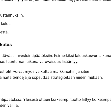
kustannuksiin.
 kulut.
sestä.
ikutus
ittävästi investointipäätöksiin. Esimerkiksi talouskasvun aikan
 taas taantuman aikana varovaisuus lisääntyy.
tastrofit, voivat myös vaikuttaa markkinoihin ja siten
ta näitä trendejä ja sopeuttaa strategioitaan niiden mukaan.
intipäätöksiä. Yleisesti ottaen korkeampi tuotto liittyy korkeam
den välillä.