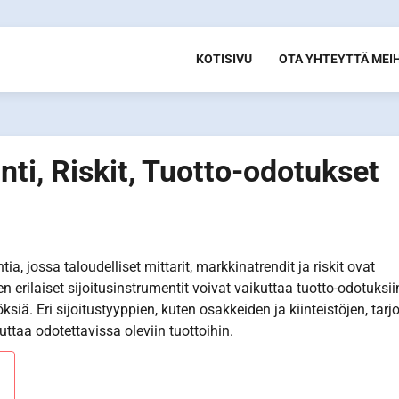
KOTISIVU
OTA YHTEYTTÄ MEI
nti, Riskit, Tuotto-odotukset
ia, jossa taloudelliset mittarit, markkinatrendit ja riskit ovat
 erilaiset sijoitusinstrumentit voivat vaikuttaa tuotto-odotuksii
töksiä. Eri sijoitustyyppien, kuten osakkeiden ja kiinteistöjen, tar
uttaa odotettavissa oleviin tuottoihin.