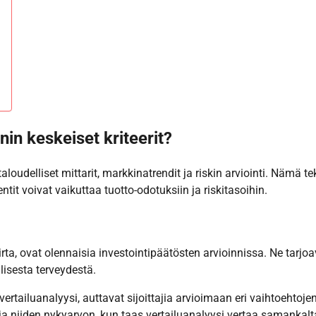
nin keskeiset kriteerit?
aloudelliset mittarit, markkinatrendit ja riskin arviointi. Nämä tek
tit voivat vaikuttaa tuotto-odotuksiin ja riskitasoihin.
virta, ovat olennaisia investointipäätösten arvioinnissa. Ne tarjoa
lisesta terveydestä.
rtailuanalyysi, auttavat sijoittajia arvioimaan eri vaihtoehtoje
a niiden nykyarvon, kun taas vertailuanalyysi vertaa samankalt