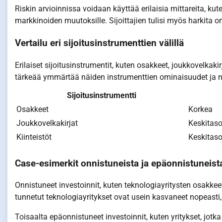
Riskin arvioinnissa voidaan käyttää erilaisia mittareita, kute
markkinoiden muutoksille. Sijoittajien tulisi myös harkita o
Vertailu eri sijoitusinstrumenttien välillä
Erilaiset sijoitusinstrumentit, kuten osakkeet, joukkovelkakirjat
tärkeää ymmärtää näiden instrumenttien ominaisuudet ja n
Sijoitusinstrumentti
Osakkeet
Korkea
Joukkovelkakirjat
Keskitas
Kiinteistöt
Keskitas
Case-esimerkit onnistuneista ja epäonnistuneist
Onnistuneet investoinnit, kuten teknologiayritysten osakkee
tunnetut teknologiayritykset ovat usein kasvaneet nopeasti, m
Toisaalta epäonnistuneet investoinnit, kuten yritykset, jo