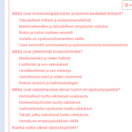
Mitkä ovat investointipäätösten arvioinnin keskeiset kriteerit?
Taloudelliset mittarit ja analyysimenetelmät
Markkinatrendien ja taloudellisen ympäristön vaikutus
Riskin ja tuoton suhteen arviointi
Vertailu eri sijoitusinstrumenttien välillä
Case-esimerkit onnistuneista ja epäonnistuneista investoinneista
Mitkä ovat yleisimmät investointiriskit?
Markkinariskit ja niiden hallinta
Luottoriski ja sen vaikutukset
Likviditeettiriski ja sen merkitys
Operatiiviset riskit ja niiden minimointi
Riskien arviointi ja hallintastrategiat
Mitkä ovat odotettavissa olevat tuotot eri sijoitustyypeistä?
Historialliset tuotto-odotukset osakkeista
Kiinteistösijoitusten tuotto-odotukset
Vaihtoehtoisten sijoitusten tuotto-odotukset
Tekijät, jotka vaikuttavat tuotto-odotuksiin
Vertailu eri omaisuusluokkien välillä
Kuinka valita oikeat sijoitustuotteet?