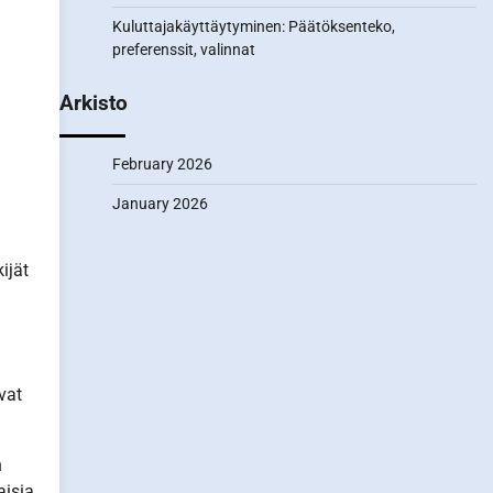
Kuluttajakäyttäytyminen: Päätöksenteko,
preferenssit, valinnat
Arkisto
February 2026
January 2026
ijät
vat
n
aisia