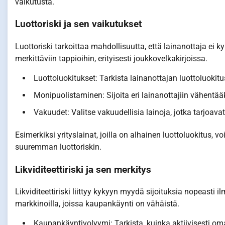
vaikutusta.
Luottoriski ja sen vaikutukset
Luottoriski tarkoittaa mahdollisuutta, että lainanottaja ei
merkittäviin tappioihin, erityisesti joukkovelkakirjoissa.
Luottoluokitukset: Tarkista lainanottajan luottoluokitu
Monipuolistaminen: Sijoita eri lainanottajiin vähentääk
Vakuudet: Valitse vakuudellisia lainoja, jotka tarjoavat
Esimerkiksi yrityslainat, joilla on alhainen luottoluokitus, 
suuremman luottoriskin.
Likviditeettiriski ja sen merkitys
Likviditeettiriski liittyy kykyyn myydä sijoituksia nopeasti 
markkinoilla, joissa kaupankäynti on vähäistä.
Kaupankäyntivolyymi: Tarkista, kuinka aktiivisesti o