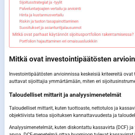
Sijoitusstrategiat ja -tyylit
Palveluntarjoajien vertailu ja arviointi
Hinta ja kustannusvertailu
Riskin ja tuoton tasapainottaminen
Suositukset ja asiantuntijalausunnot
Mitkä ovat parhaat käytännöt sijoitusportfolion rakentamisessa?
Portfolion hajauttaminen eri omaisuusluokkiin
Mitkä ovat investointipäätösten arvioin
Investointipäätösten arvioinnissa keskeisiä kriteereitä ovat t
auttavat sijoittajia ymmärtämään, miten eri sijoitusinstrumen
Taloudelliset mittarit ja analyysimenetelmät
Taloudelliset mittarit, kuten tuottoaste, nettotulos ja kassa
objektiivista tietoa sijoituksen kannattavuudesta ja taloudel
Analyysimenetelmät, kuten diskontattu kassavirta (DCF) ja ve
arvoa. DCF-menetelmä ottaa huomioon tulevat kassavirrat j