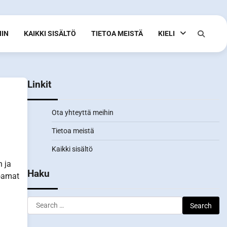
HIN
KAIKKI SISÄLTÖ
TIETOA MEISTÄ
KIELI
Linkit
Ota yhteyttä meihin
Tietoa meistä
Kaikki sisältö
n ja
Haku
joamat
Search
for: