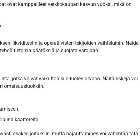
kaupat ovat kamppailleet verkkokaupan kasvun vuoksi, mikä on
?
sen, likviditeetin ja operatiivisten tekijöiden vaihteluihin. Näide
 tehdä tietoisia päätöksiä ja suojata varojaan.
sta, jotka voivat vaikuttaa sijoitusten arvoon. Näitä riskejä voi
 eri omaisuusluokkiin.
aamiseen.
ia indikaattoreita.
västi osakesijoituksiin, mutta hajauttaminen voi vähentää tätä