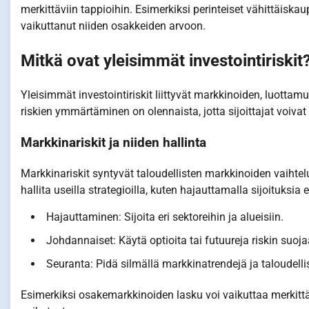
merkittäviin tappioihin. Esimerkiksi perinteiset vähittäis
vaikuttanut niiden osakkeiden arvoon.
Mitkä ovat yleisimmät investointiriskit
Yleisimmät investointiriskit liittyvät markkinoiden, luottamuk
riskien ymmärtäminen on olennaista, jotta sijoittajat voivat
Markkinariskit ja niiden hallinta
Markkinariskit syntyvät taloudellisten markkinoiden vaihtelui
hallita useilla strategioilla, kuten hajauttamalla sijoituksia
Hajauttaminen: Sijoita eri sektoreihin ja alueisiin.
Johdannaiset: Käytä optioita tai futuureja riskin suoj
Seuranta: Pidä silmällä markkinatrendejä ja taloudellis
Esimerkiksi osakemarkkinoiden lasku voi vaikuttaa merkittä