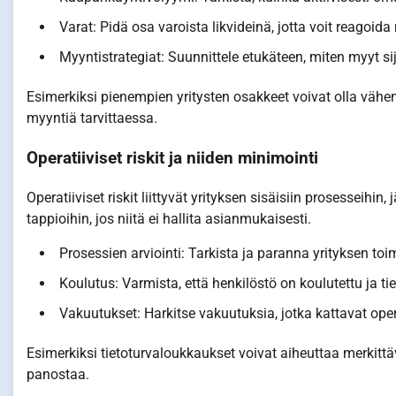
Varat: Pidä osa varoista likvideinä, jotta voit reagoi
Myyntistrategiat: Suunnittele etukäteen, miten myyt sij
Esimerkiksi pienempien yritysten osakkeet voivat olla vähe
myyntiä tarvittaessa.
Operatiiviset riskit ja niiden minimointi
Operatiiviset riskit liittyvät yrityksen sisäisiin prosesseihin,
tappioihin, jos niitä ei hallita asianmukaisesti.
Prosessien arviointi: Tarkista ja paranna yrityksen toi
Koulutus: Varmista, että henkilöstö on koulutettu ja tie
Vakuutukset: Harkitse vakuutuksia, jotka kattavat operat
Esimerkiksi tietoturvaloukkaukset voivat aiheuttaa merkittä
panostaa.