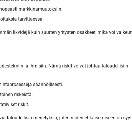
da nopeasti markkinamuutoksiin.
oituksia tarvittaessa.
mmän likvidejä kuin suurten yritysten osakkeet, mikä voi vaikeut
 järjestelmiin ja ihmisiin. Nämä riskit voivat johtaa taloudellisiin
mintaprosesseja säännöllisesti.
toinen riskeistä.
iiviset riskit.
viä taloudellisia menetyksiä, joten niiden ehkäisemiseen on syy