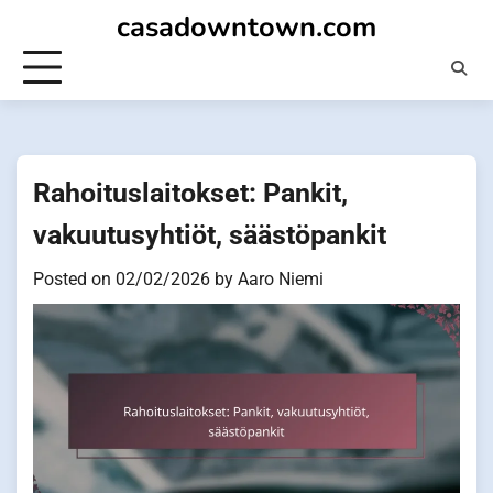
Skip
casadowntown.com
to
content
Rahoituslaitokset: Pankit,
vakuutusyhtiöt, säästöpankit
Posted on
02/02/2026
by
Aaro Niemi