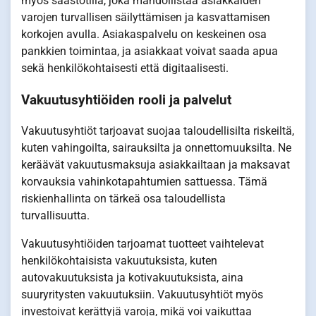
myös säästötiliä, joka mahdollistaa asiakkaiden
varojen turvallisen säilyttämisen ja kasvattamisen
korkojen avulla. Asiakaspalvelu on keskeinen osa
pankkien toimintaa, ja asiakkaat voivat saada apua
sekä henkilökohtaisesti että digitaalisesti.
Vakuutusyhtiöiden rooli ja palvelut
Vakuutusyhtiöt tarjoavat suojaa taloudellisilta riskeiltä,
kuten vahingoilta, sairauksilta ja onnettomuuksilta. Ne
keräävät vakuutusmaksuja asiakkailtaan ja maksavat
korvauksia vahinkotapahtumien sattuessa. Tämä
riskienhallinta on tärkeä osa taloudellista
turvallisuutta.
Vakuutusyhtiöiden tarjoamat tuotteet vaihtelevat
henkilökohtaisista vakuutuksista, kuten
autovakuutuksista ja kotivakuutuksista, aina
suuryritysten vakuutuksiin. Vakuutusyhtiöt myös
investoivat kerättyjä varoja, mikä voi vaikuttaa