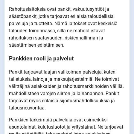
Rahoituslaitoksia ovat pankit, vakuutusyhtiöt ja
säästöpankit, jotka tarjoavat erilaisia taloudellisia
palveluja ja tuotteita. Nämä laitokset ovat keskeisiä
talouden toiminnassa, sillä ne mahdollistavat
rahoituksen saatavuuden, riskienhallinnan ja
säästämisen edistämisen.
Pankkien rooli ja palvelut
Pankit tarjoavat laajan valikoiman palveluja, kuten
talletuksia, lainoja ja maksujärjestelmiä. Ne toimivat
välittäjinä asiakkaiden ja rahoitusmarkkinoiden välillä,
mahdollistaen varojen siirron ja lainanannon. Pankit
tarjoavat myös erilaisia sijoitusmahdollisuuksia ja
talousneuvontaa.
Pankkien tärkeimpiä palveluja ovat esimerkiksi
asuntolainat, kulutusluotot ja yrityslainat. Ne tarjoavat