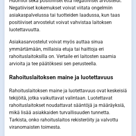
Huomioi sekä positiiviset että negatiiviset arvostelut.
Negatiiviset kokemukset voivat viitata ongelmiin
asiakaspalvelussa tai tuotteiden laadussa, kun taas
positiiviset arvostelut voivat vahvistaa laitoksen
luotettavuutta.
Asiakasarvostelut voivat myös auttaa sinua
ymmärtämään, millaisia etuja tai haittoja eri
rahoituslaitoksilla on. Vertaile eri laitosten saamia
arvioita ja tee päätöksesi sen perusteella.
Rahoituslaitoksen maine ja luotettavuus
Rahoituslaitoksen maine ja luotettavuus ovat keskeisiä
tekijöitä, jotka vaikuttavat valintaan. Luotettavat
rahoituslaitokset noudattavat sääntöjä ja määräyksiä,
mikä lisää asiakkaiden turvallisuuden tunnetta.
Tarkista, onko rahoituslaitos rekisteröity ja valvottu
viranomaisten toimesta.