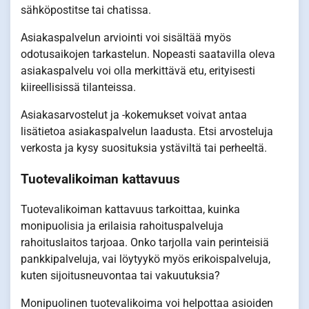
sähköpostitse tai chatissa.
Asiakaspalvelun arviointi voi sisältää myös
odotusaikojen tarkastelun. Nopeasti saatavilla oleva
asiakaspalvelu voi olla merkittävä etu, erityisesti
kiireellisissä tilanteissa.
Asiakasarvostelut ja -kokemukset voivat antaa
lisätietoa asiakaspalvelun laadusta. Etsi arvosteluja
verkosta ja kysy suosituksia ystäviltä tai perheeltä.
Tuotevalikoiman kattavuus
Tuotevalikoiman kattavuus tarkoittaa, kuinka
monipuolisia ja erilaisia rahoituspalveluja
rahoituslaitos tarjoaa. Onko tarjolla vain perinteisiä
pankkipalveluja, vai löytyykö myös erikoispalveluja,
kuten sijoitusneuvontaa tai vakuutuksia?
Monipuolinen tuotevalikoima voi helpottaa asioiden