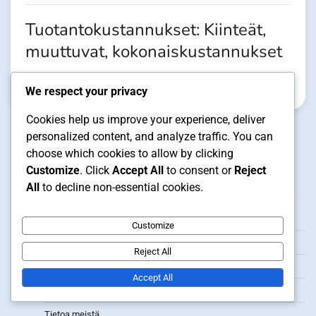
Tuotantokustannukset: Kiinteät,
muuttuvat, kokonaiskustannukset
Aaro Niemi
29/01/2026
We respect your privacy
Cookies help us improve your experience, deliver
personalized content, and analyze traffic. You can
choose which cookies to allow by clicking
Customize
. Click
Accept All
to consent or
Reject
Oikeudellinen
All
to decline non-essential cookies.
Tietosuojapolitiikka
Customize
Ota yhteyttä meihin
Reject All
Evästeasetukset
Accept All
Käyttöehdot
Tietoa meistä