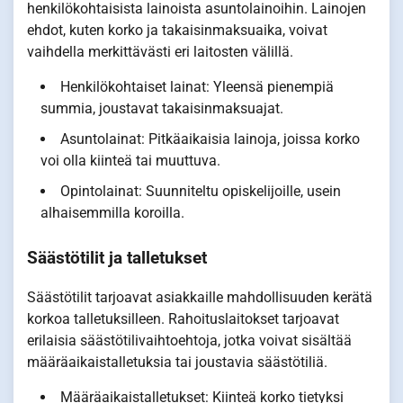
henkilökohtaisista lainoista asuntolainoihin. Lainojen
ehdot, kuten korko ja takaisinmaksuaika, voivat
vaihdella merkittävästi eri laitosten välillä.
Henkilökohtaiset lainat: Yleensä pienempiä
summia, joustavat takaisinmaksuajat.
Asuntolainat: Pitkäaikaisia lainoja, joissa korko
voi olla kiinteä tai muuttuva.
Opintolainat: Suunniteltu opiskelijoille, usein
alhaisemmilla koroilla.
Säästötilit ja talletukset
Säästötilit tarjoavat asiakkaille mahdollisuuden kerätä
korkoa talletuksilleen. Rahoituslaitokset tarjoavat
erilaisia säästötilivaihtoehtoja, jotka voivat sisältää
määräaikaistalletuksia tai joustavia säästötiliä.
Määräaikaistalletukset: Kiinteä korko tietyksi