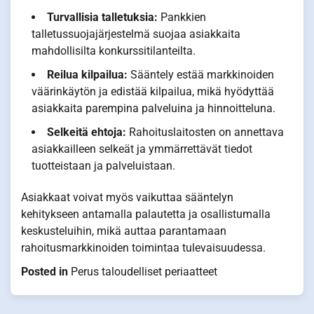
Turvallisia talletuksia:
Pankkien
talletussuojajärjestelmä suojaa asiakkaita
mahdollisilta konkurssitilanteilta.
Reilua kilpailua:
Sääntely estää markkinoiden
väärinkäytön ja edistää kilpailua, mikä hyödyttää
asiakkaita parempina palveluina ja hinnoitteluna.
Selkeitä ehtoja:
Rahoituslaitosten on annettava
asiakkailleen selkeät ja ymmärrettävät tiedot
tuotteistaan ja palveluistaan.
Asiakkaat voivat myös vaikuttaa sääntelyn
kehitykseen antamalla palautetta ja osallistumalla
keskusteluihin, mikä auttaa parantamaan
rahoitusmarkkinoiden toimintaa tulevaisuudessa.
Posted in
Perus taloudelliset periaatteet