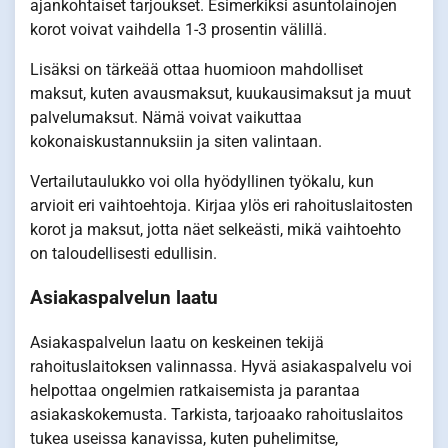
ajankohtaiset tarjoukset. Esimerkiksi asuntolainojen
korot voivat vaihdella 1-3 prosentin välillä.
Lisäksi on tärkeää ottaa huomioon mahdolliset
maksut, kuten avausmaksut, kuukausimaksut ja muut
palvelumaksut. Nämä voivat vaikuttaa
kokonaiskustannuksiin ja siten valintaan.
Vertailutaulukko voi olla hyödyllinen työkalu, kun
arvioit eri vaihtoehtoja. Kirjaa ylös eri rahoituslaitosten
korot ja maksut, jotta näet selkeästi, mikä vaihtoehto
on taloudellisesti edullisin.
Asiakaspalvelun laatu
Asiakaspalvelun laatu on keskeinen tekijä
rahoituslaitoksen valinnassa. Hyvä asiakaspalvelu voi
helpottaa ongelmien ratkaisemista ja parantaa
asiakaskokemusta. Tarkista, tarjoaako rahoituslaitos
tukea useissa kanavissa, kuten puhelimitse,