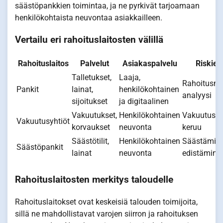
säästöpankkien toimintaa, ja ne pyrkivät tarjoamaan
henkilökohtaista neuvontaa asiakkailleen.
Vertailu eri rahoituslaitosten välillä
Rahoituslaitos
Palvelut
Asiakaspalvelu
Riskien
Talletukset,
Laaja,
Rahoitusma
Pankit
lainat,
henkilökohtainen
analyysi
sijoitukset
ja digitaalinen
Vakuutukset,
Henkilökohtainen
Vakuutusm
Vakuutusyhtiöt
korvaukset
neuvonta
keruu
Säästötilit,
Henkilökohtainen
Säästämis
Säästöpankit
lainat
neuvonta
edistämine
Rahoituslaitosten merkitys taloudelle
Rahoituslaitokset ovat keskeisiä talouden toimijoita,
sillä ne mahdollistavat varojen siirron ja rahoituksen