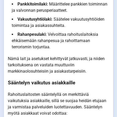
Pankkitoimilaki:
Määrittelee pankkien toiminnan
ja valvonnan perusperiaatteet.
Vakuutusyhtiölaki:
Säätelee vakuutusyhtiöiden
toimintaa ja asiakassuhteita.
Rahanpesulaki:
Velvoittaa rahoituslaitoksia
ehkäisemään rahanpesua ja rahoittamaan
terrorismin torjuntaa.
Nämä lait ja asetukset kehittyvät jatkuvasti, ja niiden
tarkoituksena on vastata muuttuviin
markkinaolosuhteisiin ja asiakastarpeisiin.
Sääntelyn vaikutus asiakkaille
Rahoituslaitosten sääntelyllä on merkittäviä
vaikutuksia asiakkaille, sillä se suojaa heidän etujaan
ja varmistaa palveluiden luotettavuuden. Sääntelyn
myötä asiakkaat voivat odottaa: