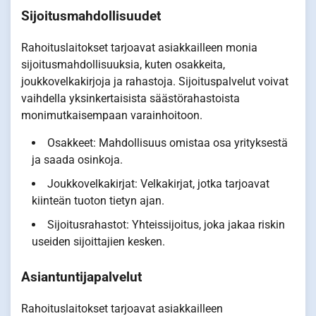
Sijoitusmahdollisuudet
Rahoituslaitokset tarjoavat asiakkailleen monia
sijoitusmahdollisuuksia, kuten osakkeita,
joukkovelkakirjoja ja rahastoja. Sijoituspalvelut voivat
vaihdella yksinkertaisista säästörahastoista
monimutkaisempaan varainhoitoon.
Osakkeet: Mahdollisuus omistaa osa yrityksestä
ja saada osinkoja.
Joukkovelkakirjat: Velkakirjat, jotka tarjoavat
kiinteän tuoton tietyn ajan.
Sijoitusrahastot: Yhteissijoitus, joka jakaa riskin
useiden sijoittajien kesken.
Asiantuntijapalvelut
Rahoituslaitokset tarjoavat asiakkailleen