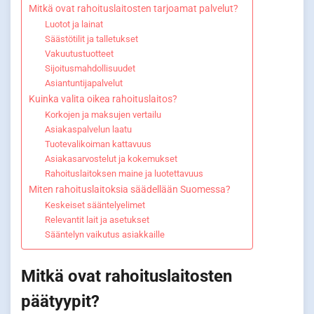
Mitkä ovat rahoituslaitosten tarjoamat palvelut?
Luotot ja lainat
Säästötilit ja talletukset
Vakuutustuotteet
Sijoitusmahdollisuudet
Asiantuntijapalvelut
Kuinka valita oikea rahoituslaitos?
Korkojen ja maksujen vertailu
Asiakaspalvelun laatu
Tuotevalikoiman kattavuus
Asiakasarvostelut ja kokemukset
Rahoituslaitoksen maine ja luotettavuus
Miten rahoituslaitoksia säädellään Suomessa?
Keskeiset sääntelyelimet
Relevantit lait ja asetukset
Sääntelyn vaikutus asiakkaille
Mitkä ovat rahoituslaitosten
päätyypit?