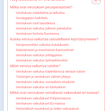
Mitkä ovat verotuksen perusperiaatteet?
Verotuksen määritelmä ja tarkoitus
Verotyyppien luokittelu
Verotuksen rooli taloudessa
Verotuksen vaikutus julkisiin palveluihin
Verotuksen historia Suomessa
Kuinka verotus vaikuttaa taloudelliseen käyttäytymiseen?
Veroprosenttien vaikutus kulutukseen
Säästämisen ja investoinnin kannustimet
Verotuksen vaikutus yrittäjyyteen
Verotuksen vaikutus työmarkkinoihin
Miten verotus vaikuttaa tuloihin?
Verotuksen vaikutus käytettävissä olevaan tuloon
Tuloerojen ja verotuksen välinen yhteys
Verotuksen vaikutus sosiaalisiin etuuksiin
Verotuksen vaikutus eri tuloluokkiin
Mitkä ovat verotuksen vertailtavat vaikutukset eri maissa?
Verotuksen vaikutukset Pohjoismaissa
Verotuksen vaikutukset EU-maissa
Historialliset muutokset ja niiden vaikutukset