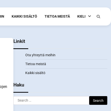
HIN
KAIKKI SISÄLTÖ
TIETOA MEISTÄ
KIELI
Linkit
Ota yhteyttä meihin
Tietoa meistä
Kaikki sisältö
Haku
rojen
Search
for: