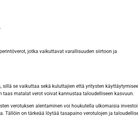
.
erintöverot, jotka vaikuttavat varallisuuden siirtoon ja
 sillä se vaikuttaa sekä kuluttajien että yritysten käyttäytymise
un taas matalat verot voivat kannustaa taloudelliseen kasvuun.
ysten verotuksen alentaminen voi houkutella ulkomaisia investoi
ta. Tällöin on tärkeää löytää tasapaino verotulojen ja taloudellis