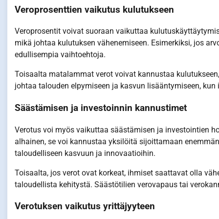
Veroprosenttien vaikutus kulutukseen
Veroprosentit voivat suoraan vaikuttaa kulutuskäyttäytymis
mikä johtaa kulutuksen vähenemiseen. Esimerkiksi, jos arvo
edullisempia vaihtoehtoja.
Toisaalta matalammat verot voivat kannustaa kulutukseen, s
johtaa talouden elpymiseen ja kasvun lisääntymiseen, kun i
Säästämisen ja investoinnin kannustimet
Verotus voi myös vaikuttaa säästämisen ja investointien h
alhainen, se voi kannustaa yksilöitä sijoittamaan enemmän v
taloudelliseen kasvuun ja innovaatioihin.
Toisaalta, jos verot ovat korkeat, ihmiset saattavat olla
taloudellista kehitystä. Säästötilien verovapaus tai verok
Verotuksen vaikutus yrittäjyyteen