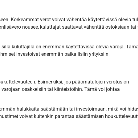
een. Korkeammat verot voivat vähentää käytettävissä olevia tul
nlisävero nousee, kuluttajat saattavat vähentää ostoksiaan tai 
illä kuluttajilla on enemmän käytettävissä olevia varoja. Tämä
hmiset investoivat enemmän paikallisiin yrityksiin.
oukuttelevuuteen. Esimerkiksi, jos pääomatulojen verotus on
arojaan osakkeisiin tai kiinteistöihin. Tämä voi johtaa
 vähemmän halukkaita säästämään tai investoimaan, mikä voi hida
annustimet voivat kuitenkin parantaa säästämisen houkuttelevuut