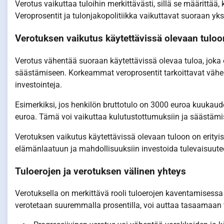
Verotus vaikuttaa tuloihin merkittävästi, sillä se määrittää, 
Veroprosentit ja tulonjakopolitiikka vaikuttavat suoraan yks
Verotuksen vaikutus käytettävissä olevaan tuloo
Verotus vähentää suoraan käytettävissä olevaa tuloa, joka o
säästämiseen. Korkeammat veroprosentit tarkoittavat vähem
investointeja.
Esimerkiksi, jos henkilön bruttotulo on 3000 euroa kuukaud
euroa. Tämä voi vaikuttaa kulutustottumuksiin ja säästämi
Verotuksen vaikutus käytettävissä olevaan tuloon on erityise
elämänlaatuun ja mahdollisuuksiin investoida tulevaisuute
Tuloerojen ja verotuksen välinen yhteys
Verotuksella on merkittävä rooli tuloerojen kaventamisessa
verotetaan suuremmalla prosentilla, voi auttaa tasaamaan 