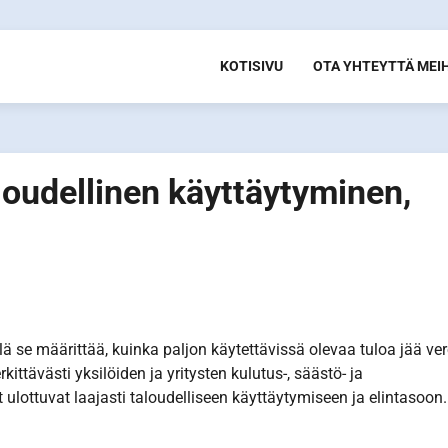
KOTISIVU
OTA YHTEYTTÄ MEI
loudellinen käyttäytyminen,
lä se määrittää, kuinka paljon käytettävissä olevaa tuloa jää ve
ittävästi yksilöiden ja yritysten kulutus-, säästö- ja
ulottuvat laajasti taloudelliseen käyttäytymiseen ja elintasoon.