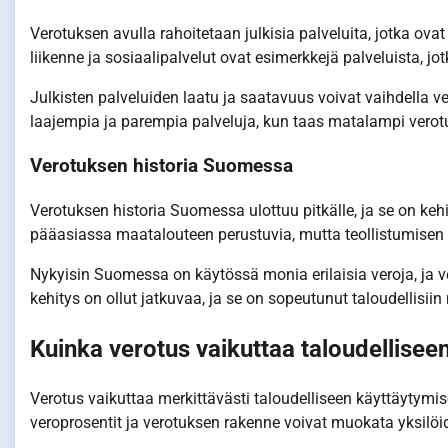
Verotuksen avulla rahoitetaan julkisia palveluita, jotka ova
liikenne ja sosiaalipalvelut ovat esimerkkejä palveluista, jot
Julkisten palveluiden laatu ja saatavuus voivat vaihdella 
laajempia ja parempia palveluja, kun taas matalampi verot
Verotuksen historia Suomessa
Verotuksen historia Suomessa ulottuu pitkälle, ja se on kehi
pääasiassa maatalouteen perustuvia, mutta teollistumis
Nykyisin Suomessa on käytössä monia erilaisia veroja, ja v
kehitys on ollut jatkuvaa, ja se on sopeutunut taloudellisiin
Kuinka verotus vaikuttaa taloudellisee
Verotus vaikuttaa merkittävästi taloudelliseen käyttäytymise
veroprosentit ja verotuksen rakenne voivat muokata yksilöide