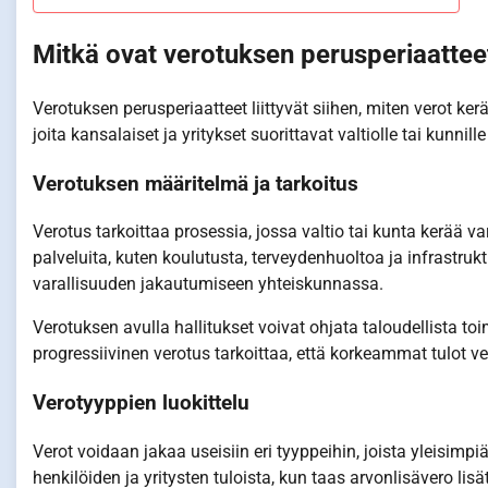
Mitkä ovat verotuksen perusperiaattee
Verotuksen perusperiaatteet liittyvät siihen, miten verot ke
joita kansalaiset ja yritykset suorittavat valtiolle tai kunnil
Verotuksen määritelmä ja tarkoitus
Verotus tarkoittaa prosessia, jossa valtio tai kunta kerää var
palveluita, kuten koulutusta, terveydenhuoltoa ja infrastru
varallisuuden jakautumiseen yhteiskunnassa.
Verotuksen avulla hallitukset voivat ohjata taloudellista t
progressiivinen verotus tarkoittaa, että korkeammat tulot v
Verotyyppien luokittelu
Verot voidaan jakaa useisiin eri tyyppeihin, joista yleisimpi
henkilöiden ja yritysten tuloista, kun taas arvonlisävero lis