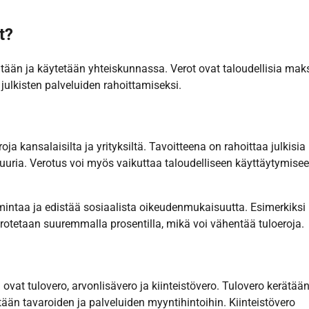
t?
rätään ja käytetään yhteiskunnassa. Verot ovat taloudellisia mak
le julkisten palveluiden rahoittamiseksi.
oja kansalaisilta ja yrityksiltä. Tavoitteena on rahoittaa julkisia
ktuuria. Verotus voi myös vaikuttaa taloudelliseen käyttäytymisee
oimintaa ja edistää sosiaalista oikeudenmukaisuutta. Esimerkiksi
erotetaan suuremmalla prosentilla, mikä voi vähentää tuloeroja.
ä ovat tulovero, arvonlisävero ja kiinteistövero. Tulovero kerätää
ätään tavaroiden ja palveluiden myyntihintoihin. Kiinteistövero