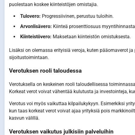
puolestaan koskee kiinteistöjen omistajia.
Tulovero:
Progressiivinen, perustuu tuloihin.
Arvonlisävero:
Kiinteä prosenttiosuus myyntihinnasta
Kiinteistövero:
Maksetaan kiinteistön omistuksesta.
Lisäksi on olemassa erityisiä veroja, kuten pääomaverot ja p
sijoitustoimintaan.
Verotuksen rooli taloudessa
Verotuksella on keskeinen rooli taloudellisessa toiminnassa,
Korkeat verot voivat vähentää kulutusta ja investointeja, k
Verotus voi myös vaikuttaa kilpailukykyyn. Esimerkiksi yrit
kun taas korkeat verot voivat ajaa yrityksiä pois markkinoil
kasvun välillä.
Verotuksen vaikutus julkisiin palveluihin