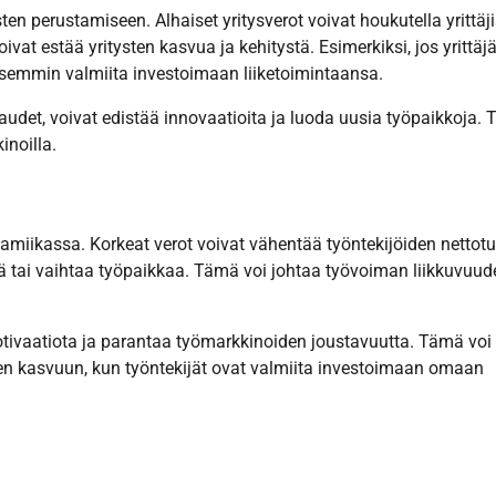
sten perustamiseen. Alhaiset yritysverot voivat houkutella yrittäj
vat estää yritysten kasvua ja kehitystä. Esimerkiksi, jos yrittäjä
isemmin valmiita investoimaan liiketoimintaansa.
audet, voivat edistää innovaatioita ja luoda uusia työpaikkoja.
inoilla.
miikassa. Korkeat verot voivat vähentää työntekijöiden nettotu
 tai vaihtaa työpaikkaa. Tämä voi johtaa työvoiman liikkuvuud
otivaatiota ja parantaa työmarkkinoiden joustavuutta. Tämä voi
een kasvuun, kun työntekijät ovat valmiita investoimaan omaan