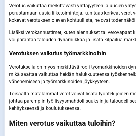
Verotus vaikuttaa merkittävästi yrittäjyyteen ja uusien yrity
perustamaan uusia liiketoimintoja, kun taas korkeat verot voi
kokevat verotuksen olevan kohtuullista, he ovat todennäkö
Lisäksi verokannustimet, kuten alennukset tai verovapaat k
voi parantaa talouden dynamiikkaa ja lisätä kilpailua markk
Verotuksen vaikutus työmarkkinoihin
Verotuksella on myös merkittävä rooli työmarkkinoiden dyna
mikä saattaa vaikuttaa heidän halukkuuteensa työskennellä
vähenemiseen ja työmarkkinoiden jäykkyyteen.
Toisaalta matalammat verot voivat lisätä työntekijöiden m
johtaa parempiin työllisyysmahdollisuuksiin ja taloudellis
kehitykseensä ja koulutukseensa.
Miten verotus vaikuttaa tuloihin?