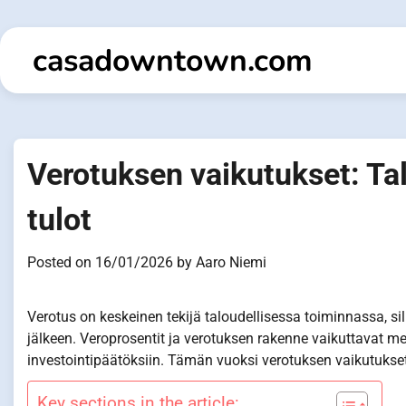
Skip
to
casadowntown.com
content
Verotuksen vaikutukset: Ta
tulot
Posted on
16/01/2026
by
Aaro Niemi
Verotus on keskeinen tekijä taloudellisessa toiminnassa, sil
jälkeen. Veroprosentit ja verotuksen rakenne vaikuttavat merk
investointipäätöksiin. Tämän vuoksi verotuksen vaikutukset 
Key sections in the article: