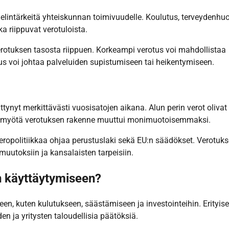
t elintärkeitä yhteiskunnan toimivuudelle. Koulutus, terveydenhuo
ka riippuvat verotuloista.
verotuksen tasosta riippuen. Korkeampi verotus voi mahdollistaa
us voi johtaa palveluiden supistumiseen tai heikentymiseen.
ttynyt merkittävästi vuosisatojen aikana. Alun perin verot olivat
en myötä verotuksen rakenne muuttui monimuotoisemmaksi.
eropolitiikkaa ohjaa perustuslaki sekä EU:n säädökset. Verotuk
 muutoksiin ja kansalaisten tarpeisiin.
n käyttäytymiseen?
en, kuten kulutukseen, säästämiseen ja investointeihin. Erityise
n ja yritysten taloudellisia päätöksiä.