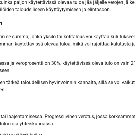
kuinka paljon käytettävissä olevaa tuloa jää jäljelle verojen jälke
ilöiden taloudelliseen käyttäytymiseen ja elintasoon.
n
n se summa, jonka yksilö tai kotitalous voi käyttää kulutukseen
män käytettävissä olevaa tuloa, mikä voi rajoittaa kulutusta j
essa ja veroprosentti on 30%, käytettävissä oleva tulo on vain 
seen.
n tärkeä taloudellisen hyvinvoinnin kannalta, sillä se voi vaiku
en.
 tai laajentamisessa. Progressiivinen verotus, jossa korkeammat
tuloeroja yhteiskunnassa.