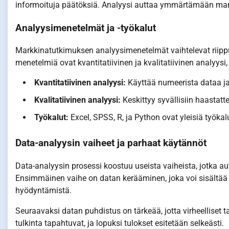
informoituja päätöksiä. Analyysi auttaa ymmärtämään markk
Analyysimenetelmät ja -työkalut
Markkinatutkimuksen analyysimenetelmät vaihtelevat riippue
menetelmiä ovat kvantitatiivinen ja kvalitatiivinen analyysi,
Kvantitatiivinen analyysi:
Käyttää numeerista dataa ja 
Kvalitatiivinen analyysi:
Keskittyy syvällisiin haastatte
Työkalut:
Excel, SPSS, R, ja Python ovat yleisiä työka
Data-analyysin vaiheet ja parhaat käytännöt
Data-analyysin prosessi koostuu useista vaiheista, jotka a
Ensimmäinen vaihe on datan kerääminen, joka voi sisältää 
hyödyntämistä.
Seuraavaksi datan puhdistus on tärkeää, jotta virheelliset ta
tulkinta tapahtuvat, ja lopuksi tulokset esitetään selkeästi.