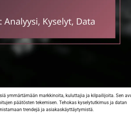
iä ymmärtämään markkinoita, kuluttajia ja kilpailijoita. Sen av
oitujen päätösten tekemisen. Tehokas kyselytutkimus ja datan
unnistamaan trendejä ja asiakaskäyttäytymistä.