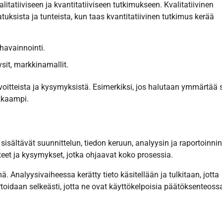
tatiiviseen ja kvantitatiiviseen tutkimukseen. Kvalitatiivinen
tuksista ja tunteista, kun taas kvantitatiivinen tutkimus kerää
 havainnointi.
ysit, markkinamallit.
voitteista ja kysymyksistä. Esimerkiksi, jos halutaan ymmärtää 
okkaampi.
sältävät suunnittelun, tiedon keruun, analyysin ja raportoinnin
et ja kysymykset, jotka ohjaavat koko prosessia.
Analyysivaiheessa kerätty tieto käsitellään ja tulkitaan, jotta
toidaan selkeästi, jotta ne ovat käyttökelpoisia päätöksenteoss