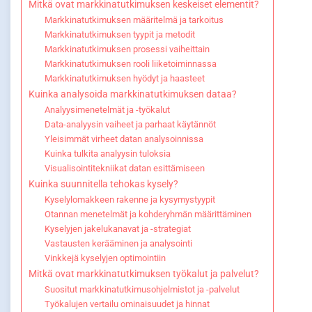
Mitkä ovat markkinatutkimuksen keskeiset elementit?
Markkinatutkimuksen määritelmä ja tarkoitus
Markkinatutkimuksen tyypit ja metodit
Markkinatutkimuksen prosessi vaiheittain
Markkinatutkimuksen rooli liiketoiminnassa
Markkinatutkimuksen hyödyt ja haasteet
Kuinka analysoida markkinatutkimuksen dataa?
Analyysimenetelmät ja -työkalut
Data-analyysin vaiheet ja parhaat käytännöt
Yleisimmät virheet datan analysoinnissa
Kuinka tulkita analyysin tuloksia
Visualisointitekniikat datan esittämiseen
Kuinka suunnitella tehokas kysely?
Kyselylomakkeen rakenne ja kysymystyypit
Otannan menetelmät ja kohderyhmän määrittäminen
Kyselyjen jakelukanavat ja -strategiat
Vastausten kerääminen ja analysointi
Vinkkejä kyselyjen optimointiin
Mitkä ovat markkinatutkimuksen työkalut ja palvelut?
Suositut markkinatutkimusohjelmistot ja -palvelut
Työkalujen vertailu ominaisuudet ja hinnat