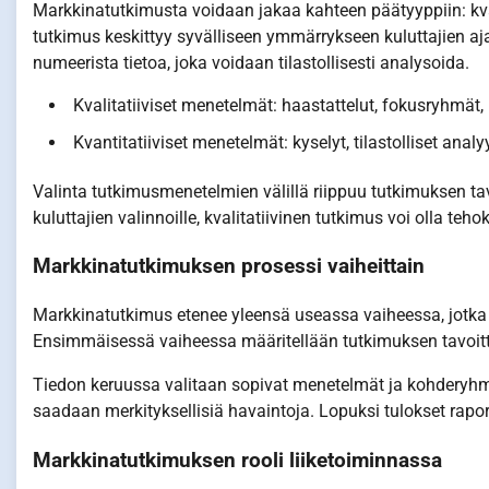
Markkinatutkimusta voidaan jakaa kahteen päätyyppiin: kvali
tutkimus keskittyy syvälliseen ymmärrykseen kuluttajien aja
numeerista tietoa, joka voidaan tilastollisesti analysoida.
Kvalitatiiviset menetelmät: haastattelut, fokusryhmät,
Kvantitatiiviset menetelmät: kyselyt, tilastolliset analy
Valinta tutkimusmenetelmien välillä riippuu tutkimuksen ta
kuluttajien valinnoille, kvalitatiivinen tutkimus voi olla teh
Markkinatutkimuksen prosessi vaiheittain
Markkinatutkimus etenee yleensä useassa vaiheessa, jotka si
Ensimmäisessä vaiheessa määritellään tutkimuksen tavoitte
Tiedon keruussa valitaan sopivat menetelmät ja kohderyhmä. 
saadaan merkityksellisiä havaintoja. Lopuksi tulokset rapor
Markkinatutkimuksen rooli liiketoiminnassa