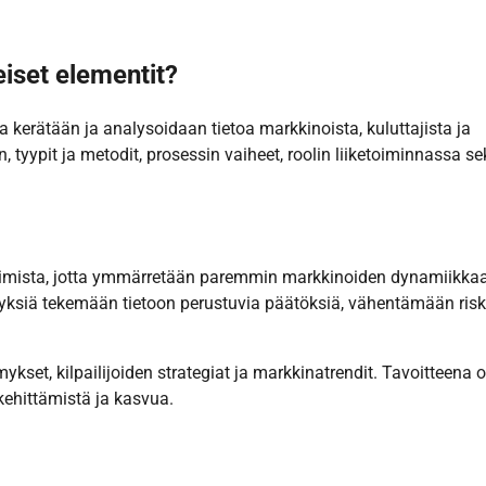
iset elementit?
a kerätään ja analysoidaan tietoa markkinoista, kuluttajista ja
n, tyypit ja metodit, prosessin vaiheet, roolin liiketoiminnassa s
soimista, jotta ymmärretään paremmin markkinoiden dynamiikkaa
ityksiä tekemään tietoon perustuvia päätöksiä, vähentämään risk
ykset, kilpailijoiden strategiat ja markkinatrendit. Tavoitteena 
kehittämistä ja kasvua.