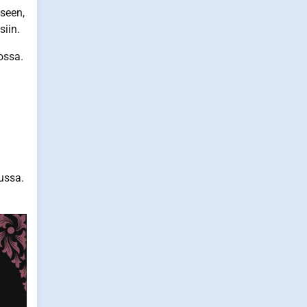
kseen,
iin.
ossa.
ussa.