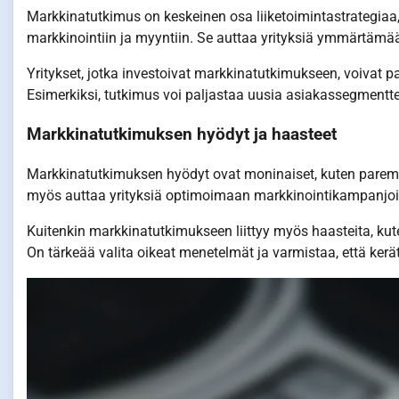
Markkinatutkimus on keskeinen osa liiketoimintastrategiaa, s
markkinointiin ja myyntiin. Se auttaa yrityksiä ymmärtäm
Yritykset, jotka investoivat markkinatutkimukseen, voivat
Esimerkiksi, tutkimus voi paljastaa uusia asiakassegmenttej
Markkinatutkimuksen hyödyt ja haasteet
Markkinatutkimuksen hyödyt ovat moninaiset, kuten parempi
myös auttaa yrityksiä optimoimaan markkinointikampanjoit
Kuitenkin markkinatutkimukseen liittyy myös haasteita, kute
On tärkeää valita oikeat menetelmät ja varmistaa, että kerätt