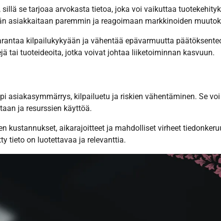
illä se tarjoaa arvokasta tietoa, joka voi vaikuttaa tuotekehity
ään asiakkaitaan paremmin ja reagoimaan markkinoiden muutoks
 parantaa kilpailukykyään ja vähentää epävarmuutta päätöksente
ä tai tuoteideoita, jotka voivat johtaa liiketoiminnan kasvuun.
 asiakasymmärrys, kilpailuetu ja riskien vähentäminen. Se voi
aan ja resurssien käyttöä.
n kustannukset, aikarajoitteet ja mahdolliset virheet tiedonkeru
y tieto on luotettavaa ja relevanttia.