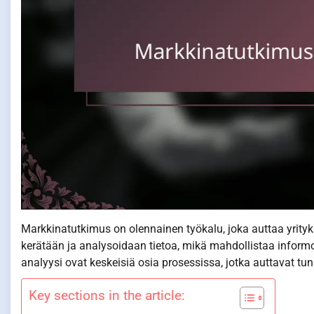
Markkinatutkimus on olennainen työkalu, joka auttaa yrityks
kerätään ja analysoidaan tietoa, mikä mahdollistaa inform
analyysi ovat keskeisiä osia prosessissa, jotka auttavat t
Key sections in the article: