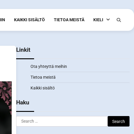
HIN
KAIKKI SISÄLTÖ
TIETOA MEISTÄ
KIELI
Linkit
Ota yhteyttä meihin
Tietoa meistä
Kaikki sisältö
Haku
Search
for: