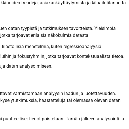
inoiden trendejä, asiakaskäyttäytymistä ja kilpailutilannetta.
n datan tyypistä ja tutkimuksen tavoitteista. Yleisimpiä
 jotka tarjoavat erilaisia näkökulmia datasta.
tilastollisia menetelmiä, kuten regressioanalyysiä.
luihin ja fokusryhmiin, jotka tarjoavat kontekstuaalista tietoa.
luja datan analysoimiseen.
uttavat varmistamaan analyysin laadun ja luotettavuuden.
kyselytutkimuksia, haastatteluja tai olemassa olevan datan
i puutteelliset tiedot poistetaan. Tämän jälkeen analysointi ja