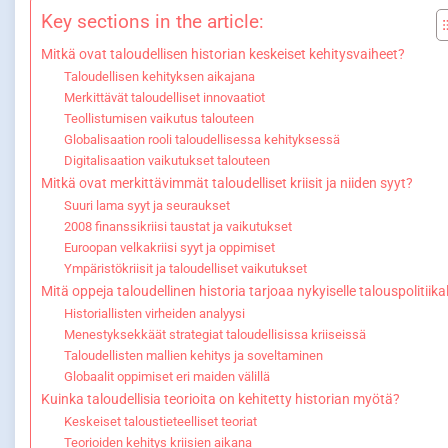
Key sections in the article:
Mitkä ovat taloudellisen historian keskeiset kehitysvaiheet?
Taloudellisen kehityksen aikajana
Merkittävät taloudelliset innovaatiot
Teollistumisen vaikutus talouteen
Globalisaation rooli taloudellisessa kehityksessä
Digitalisaation vaikutukset talouteen
Mitkä ovat merkittävimmät taloudelliset kriisit ja niiden syyt?
Suuri lama syyt ja seuraukset
2008 finanssikriisi taustat ja vaikutukset
Euroopan velkakriisi syyt ja oppimiset
Ympäristökriisit ja taloudelliset vaikutukset
Mitä oppeja taloudellinen historia tarjoaa nykyiselle talouspolitiika
Historiallisten virheiden analyysi
Menestyksekkäät strategiat taloudellisissa kriiseissä
Taloudellisten mallien kehitys ja soveltaminen
Globaalit oppimiset eri maiden välillä
Kuinka taloudellisia teorioita on kehitetty historian myötä?
Keskeiset taloustieteelliset teoriat
Teorioiden kehitys kriisien aikana