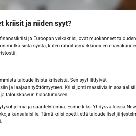
kriisit ja niiden syyt?
 finanssikriisi ja Euroopan velkakriisi, ovat muokanneet talouden
 monimutkaisista syistä, kuten rahoitusmarkkinoiden epävakaude
ristöstä.
mmista taloudellisista kriiseistä. Sen syyt liittyivät
ja laajaan työttömyyteen. Kriisi johti massiivisiin sosiaalisii
n ja talouskasvun hidastumiseen.
lvytysohjelmia ja sääntelytoimia. Esimerkiksi Yhdysvalloissa Ne
ja kansalaisille. Tämä kriisi opetti, että taloudelliset järjestel
.