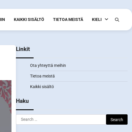
HIN
KAIKKI SISÄLTÖ
TIETOA MEISTÄ
KIELI
Linkit
Ota yhteyttä meihin
Tietoa meistä
Kaikki sisältö
Haku
Search
for: