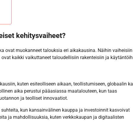
eiset kehitysvaiheet?
otka ovat muokanneet talouksia eri aikakausina. Näihin vaiheisiin
 ovat kaikki vaikuttaneet taloudellisiin rakenteisiin ja käytäntöih
kausiin, kuten esiteolliseen aikaan, teollistumiseen, globaalin 
eollinen aika perustui pääasiassa maatalouteen, kun taas
otannon ja teolliset innovaatiot.
 suhteita, kun kansainvälinen kauppa ja investoinnit kasvoivat
eita ja mahdollisuuksia, kuten verkkokaupan ja digitaalisten