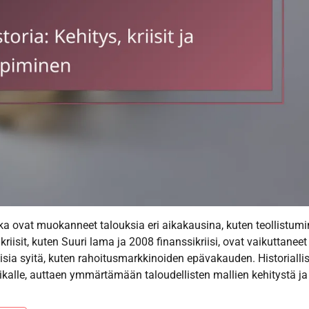
otka ovat muokanneet talouksia eri aikakausina, kuten teollistumi
kriisit, kuten Suuri lama ja 2008 finanssikriisi, ovat vaikuttaneet
sia syitä, kuten rahoitusmarkkinoiden epävakauden. Historiallis
tiikalle, auttaen ymmärtämään taloudellisten mallien kehitystä ja