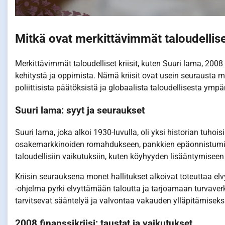
Mitkä ovat merkittävimmät taloudelliset 
Merkittävimmät taloudelliset kriisit, kuten Suuri lama, 2008
kehitystä ja oppimista. Nämä kriisit ovat usein seurausta
poliittisista päätöksistä ja globaalista taloudellisesta ympä
Suuri lama: syyt ja seuraukset
Suuri lama, joka alkoi 1930-luvulla, oli yksi historian tuhoisi
osakemarkkinoiden romahdukseen, pankkien epäonnistumisiin 
taloudellisiin vaikutuksiin, kuten köyhyyden lisääntymisee
Kriisin seurauksena monet hallitukset alkoivat toteuttaa e
-ohjelma pyrki elvyttämään taloutta ja tarjoamaan turvaverkko
tarvitsevat sääntelyä ja valvontaa vakauden ylläpitämiseksi
2008 finanssikriisi: taustat ja vaikutukset