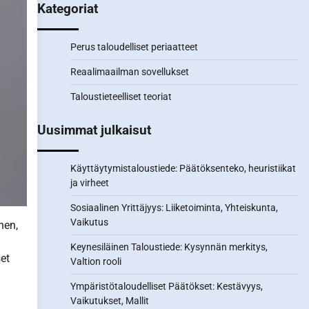
Kategoriat
Perus taloudelliset periaatteet
Reaalimaailman sovellukset
Taloustieteelliset teoriat
Uusimmat julkaisut
Käyttäytymistaloustiede: Päätöksenteko, heuristiikat
ja virheet
Sosiaalinen Yrittäjyys: Liiketoiminta, Yhteiskunta,
Vaikutus
nen,
Keynesiläinen Taloustiede: Kysynnän merkitys,
et
Valtion rooli
Ympäristötaloudelliset Päätökset: Kestävyys,
Vaikutukset, Mallit