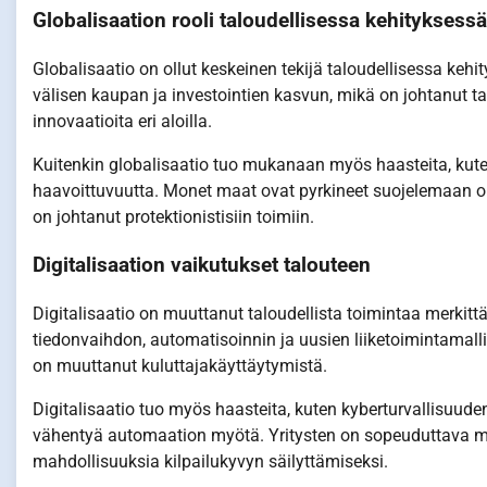
Globalisaation rooli taloudellisessa kehityksessä
Globalisaatio on ollut keskeinen tekijä taloudellisessa ke
välisen kaupan ja investointien kasvun, mikä on johtanut ta
innovaatioita eri aloilla.
Kuitenkin globalisaatio tuo mukanaan myös haasteita, kuten
haavoittuvuutta. Monet maat ovat pyrkineet suojelemaan om
on johtanut protektionistisiin toimiin.
Digitalisaation vaikutukset talouteen
Digitalisaatio on muuttanut taloudellista toimintaa merk
tiedonvaihdon, automatisoinnin ja uusien liiketoimintamal
on muuttanut kuluttajakäyttäytymistä.
Digitalisaatio tuo myös haasteita, kuten kyberturvallisuuden
vähentyä automaation myötä. Yritysten on sopeuduttava muu
mahdollisuuksia kilpailukyvyn säilyttämiseksi.