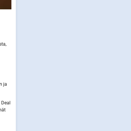
sta,
n ja
w Deal
mät