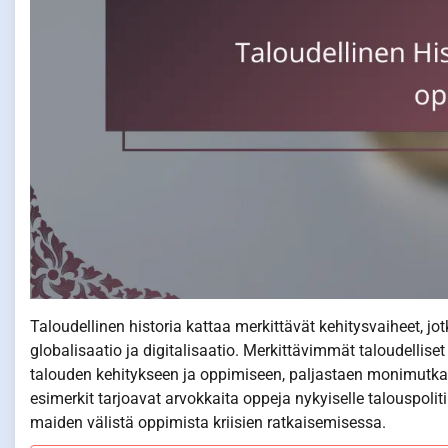
Taloudellinen historia kattaa merkittävät kehitysvaiheet, j
globalisaatio ja digitalisaatio. Merkittävimmät taloudelliset 
talouden kehitykseen ja oppimiseen, paljastaen monimutkai
esimerkit tarjoavat arvokkaita oppeja nykyiselle talouspoli
maiden välistä oppimista kriisien ratkaisemisessa.