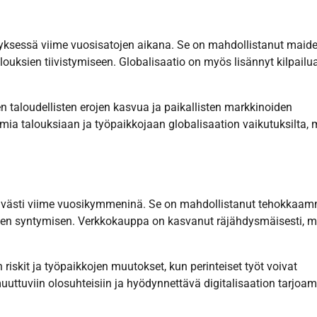
hityksessä viime vuosisatojen aikana. Se on mahdollistanut maid
louksien tiivistymiseen. Globalisaatio on myös lisännyt kilpailua
 taloudellisten erojen kasvua ja paikallisten markkinoiden
ia talouksiaan ja työpaikkojaan globalisaation vaikutuksilta, 
ittävästi viime vuosikymmeninä. Se on mahdollistanut tehokkaa
lien syntymisen. Verkkokauppa on kasvanut räjähdysmäisesti, m
 riskit ja työpaikkojen muutokset, kun perinteiset työt voivat
ttuviin olosuhteisiin ja hyödynnettävä digitalisaation tarjoam