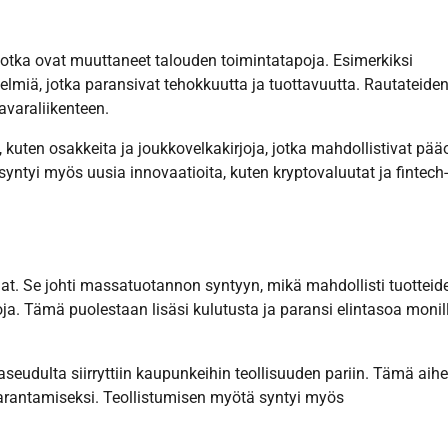
 jotka ovat muuttaneet talouden toimintatapoja. Esimerkiksi
lmiä, jotka paransivat tehokkuutta ja tuottavuutta. Rautateiden
varaliikenteen.
 kuten osakkeita ja joukkovelkakirjoja, jotka mahdollistivat p
 syntyi myös uusia innovaatioita, kuten kryptovaluutat ja fintech-
inat. Se johti massatuotannon syntyyn, mikä mahdollisti tuotteid
. Tämä puolestaan lisäsi kulutusta ja paransi elintasoa monil
udulta siirryttiin kaupunkeihin teollisuuden pariin. Tämä aihe
parantamiseksi. Teollistumisen myötä syntyi myös