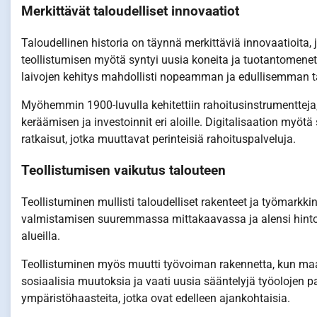
Merkittävät taloudelliset innovaatiot
Taloudellinen historia on täynnä merkittäviä innovaatioita,
teollistumisen myötä syntyi uusia koneita ja tuotantomenete
laivojen kehitys mahdollisti nopeamman ja edullisemman ta
Myöhemmin 1900-luvulla kehitettiin rahoitusinstrumentteja,
keräämisen ja investoinnit eri aloille. Digitalisaation myötä
ratkaisut, jotka muuttavat perinteisiä rahoituspalveluja.
Teollistumisen vaikutus talouteen
Teollistuminen mullisti taloudelliset rakenteet ja työmarkk
valmistamisen suuremmassa mittakaavassa ja alensi hintoja
alueilla.
Teollistuminen myös muutti työvoiman rakennetta, kun maase
sosiaalisia muutoksia ja vaati uusia sääntelyjä työolojen 
ympäristöhaasteita, jotka ovat edelleen ajankohtaisia.