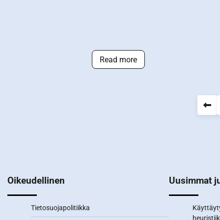
Read more
Posts
pagination
Oikeudellinen
Uusimmat ju
Tietosuojapolitiikka
Käyttäyt
heuristiik