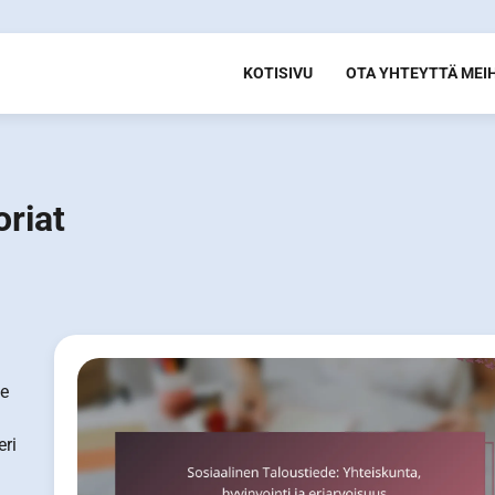
KOTISIVU
OTA YHTEYTTÄ MEI
oriat
Ne
eri