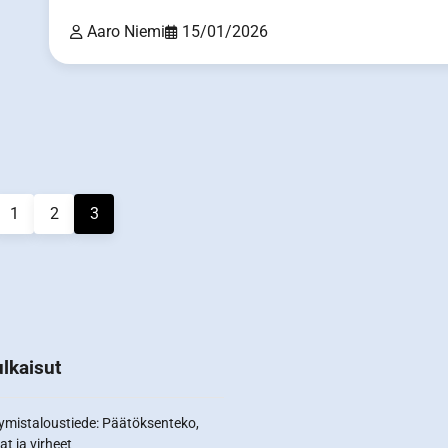
Aaro Niemi
15/01/2026
1
2
3
lkaisut
ymistaloustiede: Päätöksenteko,
at ja virheet