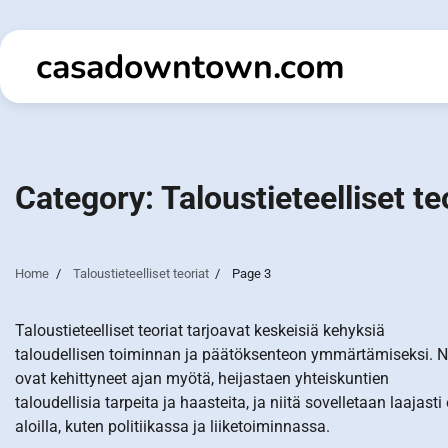
Skip
to
casadowntown.com
content
Category:
Taloustieteelliset te
Home
Taloustieteelliset teoriat
Page 3
Taloustieteelliset teoriat tarjoavat keskeisiä kehyksiä
taloudellisen toiminnan ja päätöksenteon ymmärtämiseksi. 
ovat kehittyneet ajan myötä, heijastaen yhteiskuntien
taloudellisia tarpeita ja haasteita, ja niitä sovelletaan laajasti 
aloilla, kuten politiikassa ja liiketoiminnassa.